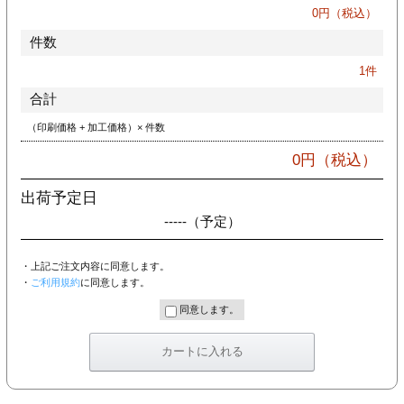
カー印刷
0
円（税込）
件数
1
件
合計
（印刷価格 + 加工価格）× 件数
0
円（税込）
出荷予定日
-----
（予定）
・上記ご注文内容に同意します。
・
ご利用規約
に同意します。
同意します。