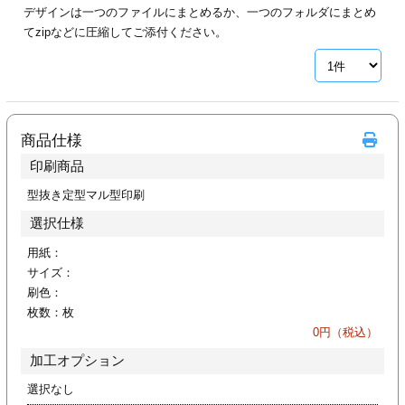
デザインは一つのファイルにまとめるか、一つのフォルダにまとめ
ジ
トフォルダー
てzipなどに圧縮してご添付ください。
ーファイル印刷
プ印刷
ファイル印刷
商品仕様
スリーブ印刷
刷
印刷商品
ス加工
型抜き定型マル型印刷
選択仕様
げ印刷
ジ
用紙：
サイズ：
刷色：
枚数：
枚
プ印刷
0
円（税込）
加工オプション
スリーブ
選択なし