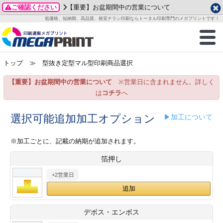
ご確認ください
【重要】お盆期間中の営業について
データ作成ガイド
ご利用ガイド
テンプレート
商品一覧
低価格、短納期、高品質、格安チラシ印刷ならトータル印刷専門のメガプリントです！
2026年 8月
ルグッズ
のお客様へ
印刷
作成前に
カード印刷
せ一覧
月
火
水
木
金
土
トップ
≫ 型抜き定型マル型印刷商品選択
・ステッカー
ついて
判カード印刷
別ガイド
り名刺印刷
合わせ
1
3
4
5
6
7
8
【重要】お盆期間中の営業について
※営業日に含まれません。詳しく
刷物
について
カード印刷
ガイド
り名刺印刷
る質問FAQ
10
11
12
13
14
15
は
コチラ
へ
17
18
19
20
21
22
チックカード印刷
い方法
チックカード名刺
trator 加工指示ガイド
チックカード
もり
選択可能追加加工オプション
▶加工について
24
25
26
27
28
29
31
営業ツール印刷
法/送料について
ラムカード
カード印刷
ンプル請求
※加工ごとに、記載の納期が追加されます。
2026年 9月
箔押し
ティ・販促グッズ
ト印刷
印刷
月
火
水
木
金
土
+2営業日
1
2
3
4
5
ス＆盛り上げ印刷
定型マル型印刷
グ印刷
7
8
9
10
11
12
14
15
16
17
18
19
サイズ
ター印刷
ト印刷
デボス・エンボス
21
22
23
24
25
26