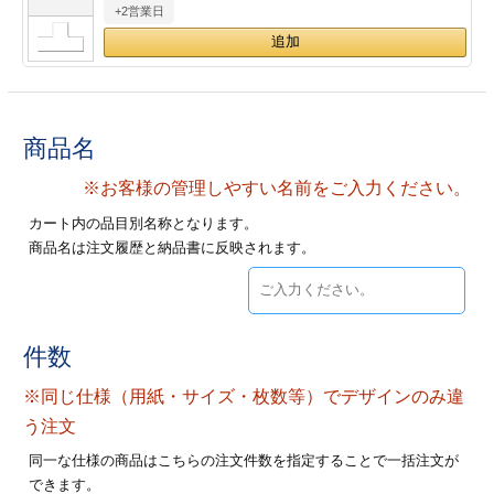
+2営業日
28
29
30
カード印刷
定形マル型
印刷
ス
・・・休業日
グ印刷
げ印刷
商品名
ト印刷
印刷
※お客様の管理しやすい名前をご入力ください。
カート内の品目別名称となります。
刷
工名刺印刷
商品名は注文履歴と納品書に反映されます。
トフォルダー
ト印刷
ーファイル印刷
ラムカード印刷
件数
※同じ仕様（用紙・サイズ・枚数等）でデザインのみ違
ファイル印刷
印刷
う注文
わ印刷
判カード印刷
同一な仕様の商品はこちらの注文件数を指定することで一括注文が
できます。