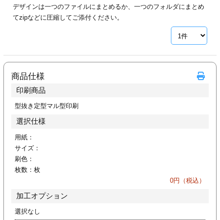
デザインは一つのファイルにまとめるか、一つのフォルダにまとめ
ジ
トフォルダー
てzipなどに圧縮してご添付ください。
ーファイル印刷
プ印刷
ファイル印刷
商品仕様
スリーブ印刷
刷
印刷商品
ス加工
型抜き定型マル型印刷
選択仕様
げ印刷
ジ
用紙：
サイズ：
刷色：
枚数：
枚
プ印刷
0
円（税込）
加工オプション
スリーブ
選択なし