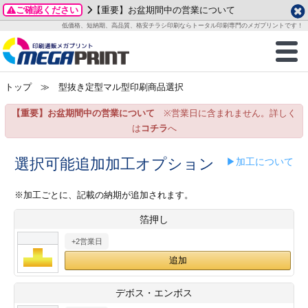
ご確認ください
【重要】お盆期間中の営業について
データ作成ガイド
ご利用ガイド
テンプレート
商品一覧
低価格、短納期、高品質、格安チラシ印刷ならトータル印刷専門のメガプリントです！
2026年 8月
ルグッズ
のお客様へ
印刷
作成前に
カード印刷
せ一覧
月
火
水
木
金
土
トップ
≫ 型抜き定型マル型印刷商品選択
・ステッカー
ついて
判カード印刷
別ガイド
り名刺印刷
合わせ
1
3
4
5
6
7
8
【重要】お盆期間中の営業について
※営業日に含まれません。詳しく
刷物
について
カード印刷
ガイド
り名刺印刷
る質問FAQ
10
11
12
13
14
15
は
コチラ
へ
17
18
19
20
21
22
チックカード印刷
い方法
チックカード名刺
trator 加工指示ガイド
チックカード
もり
選択可能追加加工オプション
▶加工について
24
25
26
27
28
29
31
営業ツール印刷
法/送料について
ラムカード
カード印刷
ンプル請求
※加工ごとに、記載の納期が追加されます。
2026年 9月
箔押し
ティ・販促グッズ
ト印刷
印刷
月
火
水
木
金
土
+2営業日
1
2
3
4
5
ス＆盛り上げ印刷
定型マル型印刷
グ印刷
7
8
9
10
11
12
14
15
16
17
18
19
サイズ
ター印刷
ト印刷
デボス・エンボス
21
22
23
24
25
26