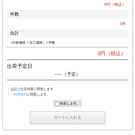
カー印刷
0
円（税込）
件数
1
件
合計
（印刷価格 + 加工価格）× 件数
0
円（税込）
出荷予定日
-----
（予定）
・上記ご注文内容に同意します。
・
ご利用規約
に同意します。
同意します。