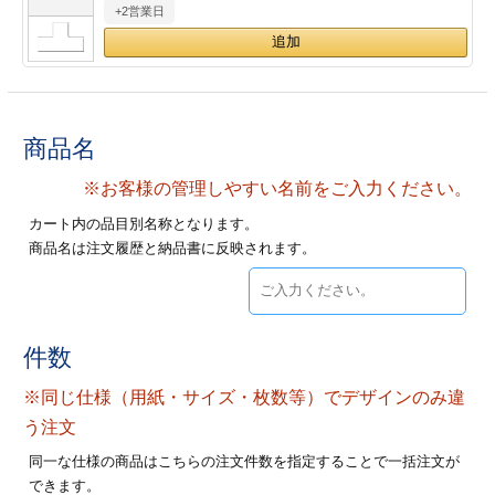
+2営業日
28
29
30
カード印刷
定形マル型
印刷
ス
・・・休業日
グ印刷
げ印刷
商品名
ト印刷
印刷
※お客様の管理しやすい名前をご入力ください。
カート内の品目別名称となります。
刷
工名刺印刷
商品名は注文履歴と納品書に反映されます。
トフォルダー
ト印刷
ーファイル印刷
ラムカード印刷
件数
※同じ仕様（用紙・サイズ・枚数等）でデザインのみ違
ファイル印刷
印刷
う注文
わ印刷
判カード印刷
同一な仕様の商品はこちらの注文件数を指定することで一括注文が
できます。