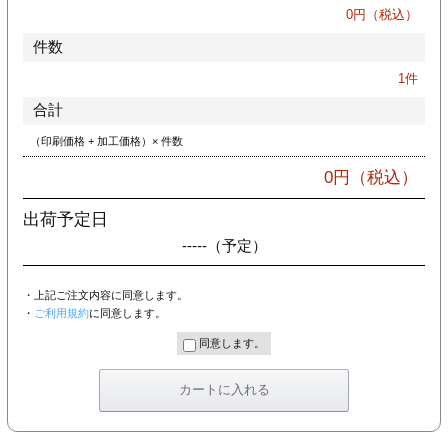
カー印刷
0
円（税込）
件数
1
件
合計
（印刷価格 + 加工価格）× 件数
0
円（税込）
出荷予定日
-----
（予定）
・上記ご注文内容に同意します。
・
ご利用規約
に同意します。
同意します。