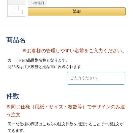
+2営業日
28
29
30
カード印刷
定形マル型
印刷
ス
・・・休業日
グ印刷
げ印刷
商品名
ト印刷
印刷
※お客様の管理しやすい名前をご入力ください。
カート内の品目別名称となります。
刷
工名刺印刷
商品名は注文履歴と納品書に反映されます。
トフォルダー
ト印刷
ーファイル印刷
ラムカード印刷
件数
※同じ仕様（用紙・サイズ・枚数等）でデザインのみ違
ファイル印刷
印刷
う注文
わ印刷
判カード印刷
同一な仕様の商品はこちらの注文件数を指定することで一括注文が
できます。