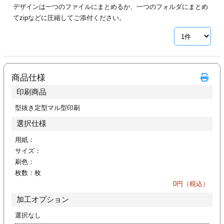
デザインは一つのファイルにまとめるか、一つのフォルダにまとめ
ジ
トフォルダー
てzipなどに圧縮してご添付ください。
ーファイル印刷
プ印刷
ファイル印刷
商品仕様
スリーブ印刷
刷
印刷商品
ス加工
型抜き定型マル型印刷
選択仕様
げ印刷
ジ
用紙：
サイズ：
刷色：
枚数：
枚
プ印刷
0
円（税込）
加工オプション
スリーブ
選択なし