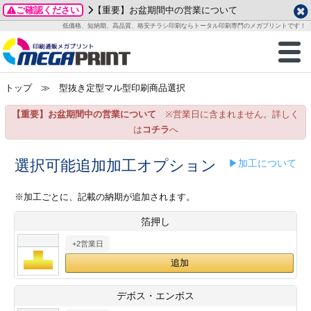
ご確認ください
【重要】お盆期間中の営業について
データ作成ガイド
ご利用ガイド
テンプレート
商品一覧
低価格、短納期、高品質、格安チラシ印刷ならトータル印刷専門のメガプリントです！
2026年 8月
ルグッズ
のお客様へ
印刷
作成前に
カード印刷
せ一覧
月
火
水
木
金
土
トップ
≫ 型抜き定型マル型印刷商品選択
・ステッカー
ついて
判カード印刷
別ガイド
り名刺印刷
合わせ
1
3
4
5
6
7
8
【重要】お盆期間中の営業について
※営業日に含まれません。詳しく
刷物
について
カード印刷
ガイド
り名刺印刷
る質問FAQ
10
11
12
13
14
15
は
コチラ
へ
17
18
19
20
21
22
チックカード印刷
い方法
チックカード名刺
trator 加工指示ガイド
チックカード
もり
選択可能追加加工オプション
▶加工について
24
25
26
27
28
29
31
営業ツール印刷
法/送料について
ラムカード
カード印刷
ンプル請求
※加工ごとに、記載の納期が追加されます。
2026年 9月
箔押し
ティ・販促グッズ
ト印刷
印刷
月
火
水
木
金
土
+2営業日
1
2
3
4
5
ス＆盛り上げ印刷
定型マル型印刷
グ印刷
7
8
9
10
11
12
14
15
16
17
18
19
サイズ
ター印刷
ト印刷
デボス・エンボス
21
22
23
24
25
26