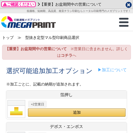
ご確認ください
【重要】お盆期間中の営業について
データ作成ガイド
ご利用ガイド
テンプレート
商品一覧
低価格、短納期、高品質、格安チラシ印刷ならトータル印刷専門のメガプリントです！
2026年 8月
ルグッズ
のお客様へ
印刷
作成前に
カード印刷
せ一覧
月
火
水
木
金
土
トップ
≫ 型抜き定型マル型印刷商品選択
・ステッカー
ついて
判カード印刷
別ガイド
り名刺印刷
合わせ
1
3
4
5
6
7
8
【重要】お盆期間中の営業について
※営業日に含まれません。詳しく
刷物
について
カード印刷
ガイド
り名刺印刷
る質問FAQ
10
11
12
13
14
15
は
コチラ
へ
17
18
19
20
21
22
チックカード印刷
い方法
チックカード名刺
trator 加工指示ガイド
チックカード
もり
選択可能追加加工オプション
▶加工について
24
25
26
27
28
29
31
営業ツール印刷
法/送料について
ラムカード
カード印刷
ンプル請求
※加工ごとに、記載の納期が追加されます。
2026年 9月
箔押し
ティ・販促グッズ
ト印刷
印刷
月
火
水
木
金
土
+2営業日
1
2
3
4
5
ス＆盛り上げ印刷
定型マル型印刷
グ印刷
7
8
9
10
11
12
14
15
16
17
18
19
サイズ
ター印刷
ト印刷
デボス・エンボス
21
22
23
24
25
26