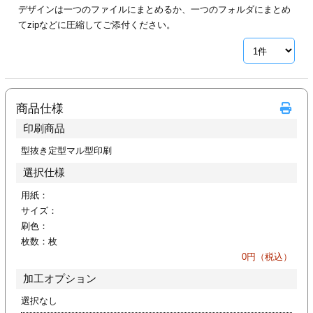
デザインは一つのファイルにまとめるか、一つのフォルダにまとめ
ジ
トフォルダー
てzipなどに圧縮してご添付ください。
ーファイル印刷
プ印刷
ファイル印刷
商品仕様
スリーブ印刷
刷
印刷商品
ス加工
型抜き定型マル型印刷
選択仕様
げ印刷
ジ
用紙：
サイズ：
刷色：
枚数：
枚
プ印刷
0
円（税込）
加工オプション
スリーブ
選択なし