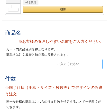
+2営業日
28
29
30
カード印刷
定形マル型
印刷
ス
・・・休業日
グ印刷
げ印刷
商品名
ト印刷
印刷
※お客様の管理しやすい名前をご入力ください。
カート内の品目別名称となります。
刷
工名刺印刷
商品名は注文履歴と納品書に反映されます。
トフォルダー
ト印刷
ーファイル印刷
ラムカード印刷
件数
※同じ仕様（用紙・サイズ・枚数等）でデザインのみ違
ファイル印刷
印刷
う注文
わ印刷
判カード印刷
同一な仕様の商品はこちらの注文件数を指定することで一括注文が
できます。