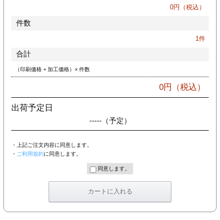
カー印刷
0
円（税込）
件数
1
件
合計
（印刷価格 + 加工価格）× 件数
0
円（税込）
出荷予定日
-----
（予定）
・上記ご注文内容に同意します。
・
ご利用規約
に同意します。
同意します。