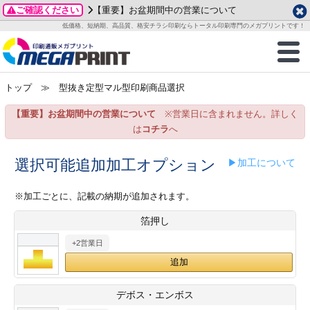
ご確認ください
【重要】お盆期間中の営業について
データ作成ガイド
ご利用ガイド
テンプレート
商品一覧
低価格、短納期、高品質、格安チラシ印刷ならトータル印刷専門のメガプリントです！
2026年 8月
ルグッズ
のお客様へ
印刷
作成前に
カード印刷
せ一覧
月
火
水
木
金
土
トップ
≫ 型抜き定型マル型印刷商品選択
・ステッカー
ついて
判カード印刷
別ガイド
り名刺印刷
合わせ
1
3
4
5
6
7
8
【重要】お盆期間中の営業について
※営業日に含まれません。詳しく
刷物
について
カード印刷
ガイド
り名刺印刷
る質問FAQ
10
11
12
13
14
15
は
コチラ
へ
17
18
19
20
21
22
チックカード印刷
い方法
チックカード名刺
trator 加工指示ガイド
チックカード
もり
選択可能追加加工オプション
▶加工について
24
25
26
27
28
29
31
営業ツール印刷
法/送料について
ラムカード
カード印刷
ンプル請求
※加工ごとに、記載の納期が追加されます。
2026年 9月
箔押し
ティ・販促グッズ
ト印刷
印刷
月
火
水
木
金
土
+2営業日
1
2
3
4
5
ス＆盛り上げ印刷
定型マル型印刷
グ印刷
7
8
9
10
11
12
14
15
16
17
18
19
サイズ
ター印刷
ト印刷
デボス・エンボス
21
22
23
24
25
26