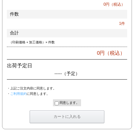
カー印刷
0
円（税込）
件数
1
件
合計
（印刷価格 + 加工価格）× 件数
0
円（税込）
出荷予定日
-----
（予定）
・上記ご注文内容に同意します。
・
ご利用規約
に同意します。
同意します。