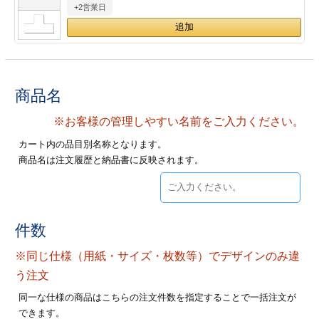
+2営業日
28
29
30
カード印刷
定形マル型
印刷
ス
・・・休業日
グ印刷
げ印刷
商品名
ト印刷
印刷
※お客様の管理しやすい名前をご入力ください。
カート内の品目別名称となります。
刷
工名刺印刷
商品名は注文履歴と納品書に反映されます。
トフォルダー
ト印刷
ーファイル印刷
ラムカード印刷
件数
※同じ仕様（用紙・サイズ・枚数等）でデザインのみ違
ファイル印刷
印刷
う注文
わ印刷
判カード印刷
同一な仕様の商品はこちらの注文件数を指定することで一括注文が
できます。