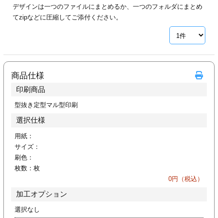
デザインは一つのファイルにまとめるか、一つのフォルダにまとめ
ジ
トフォルダー
てzipなどに圧縮してご添付ください。
ーファイル印刷
プ印刷
ファイル印刷
商品仕様
スリーブ印刷
刷
印刷商品
ス加工
型抜き定型マル型印刷
選択仕様
げ印刷
ジ
用紙：
サイズ：
刷色：
枚数：
枚
プ印刷
0
円（税込）
加工オプション
スリーブ
選択なし