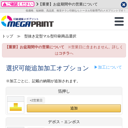
ご確認ください
【重要】お盆期間中の営業について
データ作成ガイド
ご利用ガイド
テンプレート
商品一覧
低価格、短納期、高品質、格安チラシ印刷ならトータル印刷専門のメガプリントです！
2026年 8月
ルグッズ
のお客様へ
印刷
作成前に
カード印刷
せ一覧
月
火
水
木
金
土
トップ
≫ 型抜き定型マル型印刷商品選択
・ステッカー
ついて
判カード印刷
別ガイド
り名刺印刷
合わせ
1
3
4
5
6
7
8
【重要】お盆期間中の営業について
※営業日に含まれません。詳しく
刷物
について
カード印刷
ガイド
り名刺印刷
る質問FAQ
10
11
12
13
14
15
は
コチラ
へ
17
18
19
20
21
22
チックカード印刷
い方法
チックカード名刺
trator 加工指示ガイド
チックカード
もり
選択可能追加加工オプション
▶加工について
24
25
26
27
28
29
31
営業ツール印刷
法/送料について
ラムカード
カード印刷
ンプル請求
※加工ごとに、記載の納期が追加されます。
2026年 9月
箔押し
ティ・販促グッズ
ト印刷
印刷
月
火
水
木
金
土
+2営業日
1
2
3
4
5
ス＆盛り上げ印刷
定型マル型印刷
グ印刷
7
8
9
10
11
12
14
15
16
17
18
19
サイズ
ター印刷
ト印刷
デボス・エンボス
21
22
23
24
25
26