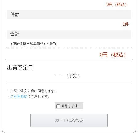
カー印刷
0
円（税込）
件数
1
件
合計
（印刷価格 + 加工価格）× 件数
0
円（税込）
出荷予定日
-----
（予定）
・上記ご注文内容に同意します。
・
ご利用規約
に同意します。
同意します。