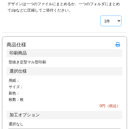
デザインは一つのファイルにまとめるか、一つのフォルダにまとめ
ジ
トフォルダー
てzipなどに圧縮してご添付ください。
ーファイル印刷
プ印刷
ファイル印刷
商品仕様
スリーブ印刷
刷
印刷商品
ス加工
型抜き定型マル型印刷
選択仕様
げ印刷
ジ
用紙：
サイズ：
刷色：
枚数：
枚
プ印刷
0
円（税込）
加工オプション
スリーブ
選択なし