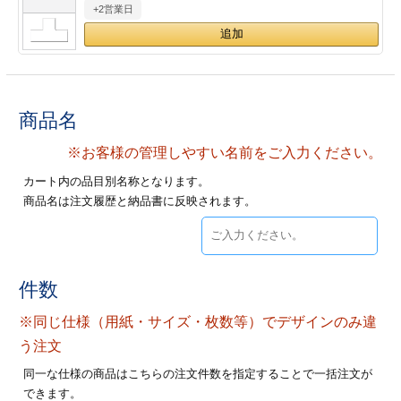
+2営業日
28
29
30
カード印刷
定形マル型
印刷
ス
・・・休業日
グ印刷
げ印刷
商品名
ト印刷
印刷
※お客様の管理しやすい名前をご入力ください。
カート内の品目別名称となります。
刷
工名刺印刷
商品名は注文履歴と納品書に反映されます。
トフォルダー
ト印刷
ーファイル印刷
ラムカード印刷
件数
※同じ仕様（用紙・サイズ・枚数等）でデザインのみ違
ファイル印刷
印刷
う注文
わ印刷
判カード印刷
同一な仕様の商品はこちらの注文件数を指定することで一括注文が
できます。