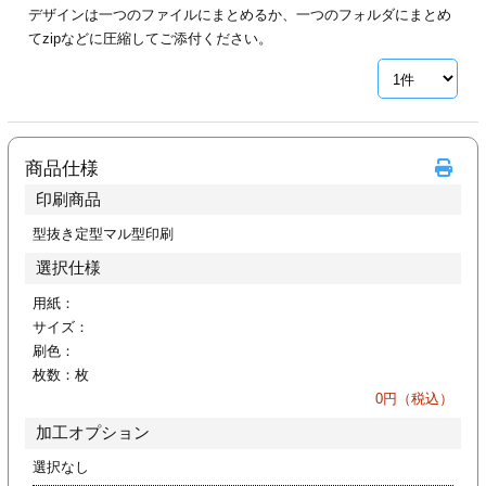
デザインは一つのファイルにまとめるか、一つのフォルダにまとめ
ジ
トフォルダー
てzipなどに圧縮してご添付ください。
ーファイル印刷
プ印刷
ファイル印刷
商品仕様
スリーブ印刷
刷
印刷商品
ス加工
型抜き定型マル型印刷
選択仕様
げ印刷
ジ
用紙：
サイズ：
刷色：
枚数：
枚
プ印刷
0
円（税込）
加工オプション
スリーブ
選択なし