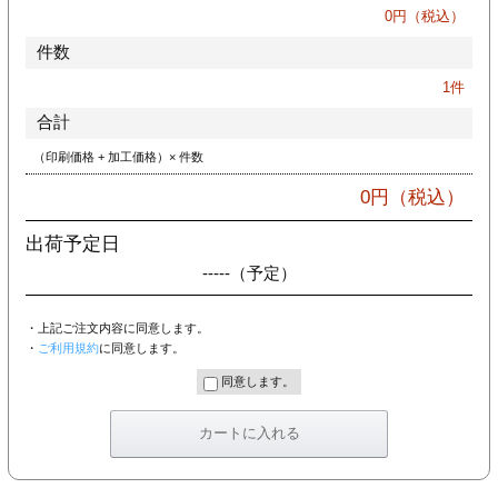
カー印刷
0
円（税込）
件数
1
件
合計
（印刷価格 + 加工価格）× 件数
0
円（税込）
出荷予定日
-----
（予定）
・上記ご注文内容に同意します。
・
ご利用規約
に同意します。
同意します。