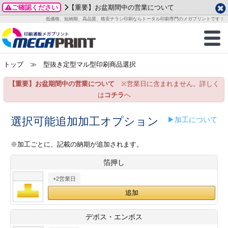
ご確認ください
【重要】お盆期間中の営業について
データ作成ガイド
ご利用ガイド
テンプレート
商品一覧
低価格、短納期、高品質、格安チラシ印刷ならトータル印刷専門のメガプリントです！
2026年 8月
ルグッズ
のお客様へ
印刷
作成前に
カード印刷
せ一覧
月
火
水
木
金
土
トップ
≫ 型抜き定型マル型印刷商品選択
・ステッカー
ついて
判カード印刷
別ガイド
り名刺印刷
合わせ
1
3
4
5
6
7
8
【重要】お盆期間中の営業について
※営業日に含まれません。詳しく
刷物
について
カード印刷
ガイド
り名刺印刷
る質問FAQ
10
11
12
13
14
15
は
コチラ
へ
17
18
19
20
21
22
チックカード印刷
い方法
チックカード名刺
trator 加工指示ガイド
チックカード
もり
選択可能追加加工オプション
▶加工について
24
25
26
27
28
29
31
営業ツール印刷
法/送料について
ラムカード
カード印刷
ンプル請求
※加工ごとに、記載の納期が追加されます。
2026年 9月
箔押し
ティ・販促グッズ
ト印刷
印刷
月
火
水
木
金
土
+2営業日
1
2
3
4
5
ス＆盛り上げ印刷
定型マル型印刷
グ印刷
7
8
9
10
11
12
14
15
16
17
18
19
サイズ
ター印刷
ト印刷
デボス・エンボス
21
22
23
24
25
26