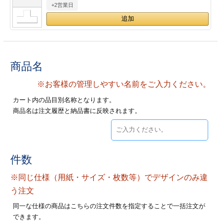
+2営業日
28
29
30
カード印刷
定形マル型
印刷
ス
・・・休業日
グ印刷
げ印刷
商品名
ト印刷
印刷
※お客様の管理しやすい名前をご入力ください。
カート内の品目別名称となります。
刷
工名刺印刷
商品名は注文履歴と納品書に反映されます。
トフォルダー
ト印刷
ーファイル印刷
ラムカード印刷
件数
※同じ仕様（用紙・サイズ・枚数等）でデザインのみ違
ファイル印刷
印刷
う注文
わ印刷
判カード印刷
同一な仕様の商品はこちらの注文件数を指定することで一括注文が
できます。