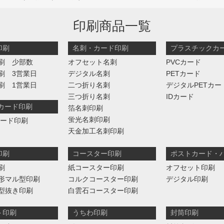
印刷商品一覧
印刷
名刺・カード印刷
プラスチックカ
刷 少部数
オフセット名刺
PVCカード
刷 3営業日
デジタル名刺
PETカード
刷 1営業日
二つ折り名刺
デジタルPETカー
三つ折り名刺
IDカード
判カード印刷
箔名刺印刷
蛍光名刺印刷
カード印刷
天金加工名刺印刷
印刷
コースター印刷
ポストカード・
刷
紙コースター印刷
オフセット印刷
形マル型印刷
コルクコースター印刷
デジタル印刷
型抜き印刷
白雲石コースター印刷
ト印刷
うちわ印刷
封筒印刷