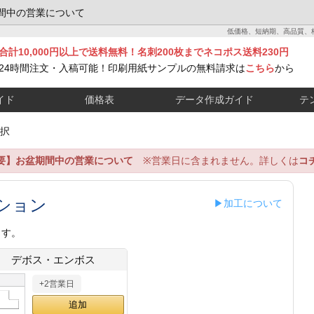
間中の営業について
低価格、短納期、高品質、
合計10,000円以上で送料無料！名刺200枚までネコポス送料230円
24時間注文・入稿可能！印刷用紙サンプルの無料請求は
こちら
から
イド
価格表
データ作成ガイド
テ
択
要】お盆期間中の営業について
※営業日に含まれません。詳しくは
コ
ション
▶加工について
ます。
デボス・エンボス
+2営業日