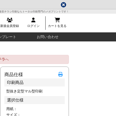
格安チラシ印刷ならトータル印刷専門のメガプリントです！
新規会員登録
ログイン
カートを見る
ンプレート
お問い合わせ
チラ
へ
商品仕様
印刷商品
型抜き定型マル型印刷
選択仕様
用紙：
サイズ：