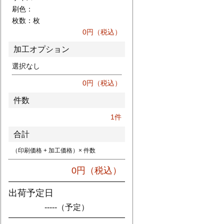
刷色：
枚数：
枚
0
円（税込）
加工オプション
選択なし
0
円（税込）
件数
1
件
合計
（印刷価格 + 加工価格）× 件数
0
円（税込）
出荷予定日
-----
（予定）