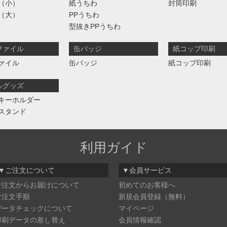
（小）
紙うちわ
封筒印刷
（大）
PPうちわ
型抜きPPうちわ
ファイル
缶バッジ
紙コップ印刷
ァイル
缶バッジ
紙コップ印刷
ルグッズ
キーホルダー
スタンド
利用ガイド
▼ご注文について
▼会員サービス
ご注文からお届けについて
初めてのお客様へ
ご注文手順
新規会員登録（無料）
データチェックについて
マイページ
印刷データの差し替え
会員情報確認