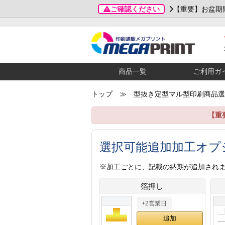
ご確認ください
【重要】お盆期
商品一覧
ご利用ガ
トップ
≫ 型抜き定型マル型印刷商品選
【重
選択可能追加加工オプ
※加工ごとに、記載の納期が追加され
箔押し
+2営業日