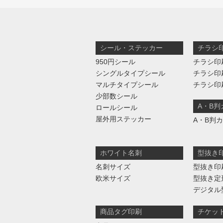
シール・ステッカー
チラシ
950円シール
チラシ印
シングルタイプシール
チラシ印
マルチタイプシール
チラシ印
少部数シール
A・B
ロールシール
屋外用ステッカー
A・B判
ホワイト名刺
型抜き
名刺サイズ
型抜き印
欧米サイズ
型抜き定
デジタル
商品タグ印刷
チケッ