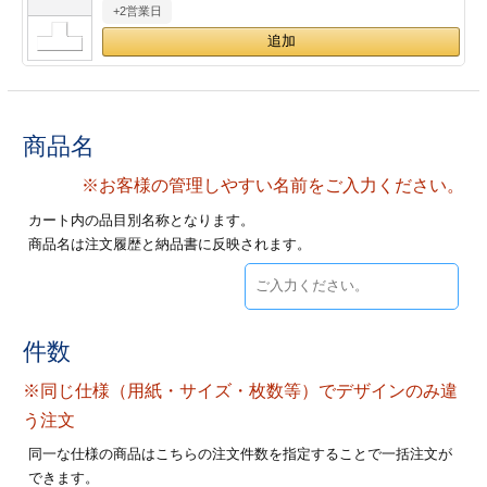
+2営業日
28
29
30
カード印刷
定形マル型
印刷
ス
・・・休業日
グ印刷
げ印刷
商品名
ト印刷
印刷
※お客様の管理しやすい名前をご入力ください。
カート内の品目別名称となります。
刷
工名刺印刷
商品名は注文履歴と納品書に反映されます。
トフォルダー
ト印刷
ーファイル印刷
ラムカード印刷
件数
※同じ仕様（用紙・サイズ・枚数等）でデザインのみ違
ファイル印刷
印刷
う注文
わ印刷
判カード印刷
同一な仕様の商品はこちらの注文件数を指定することで一括注文が
できます。