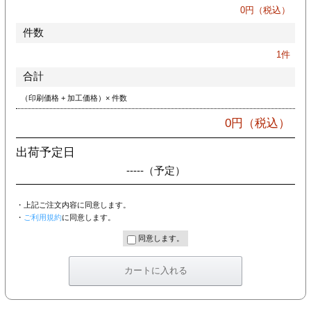
カー印刷
0
円（税込）
件数
1
件
合計
（印刷価格 + 加工価格）× 件数
0
円（税込）
出荷予定日
-----
（予定）
・上記ご注文内容に同意します。
・
ご利用規約
に同意します。
同意します。