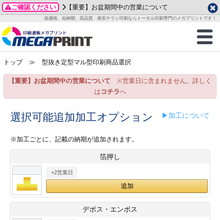
ご確認ください
【重要】お盆期間中の営業について
データ作成ガイド
ご利用ガイド
テンプレート
商品一覧
低価格、短納期、高品質、格安チラシ印刷ならトータル印刷専門のメガプリントです！
2026年 8月
ルグッズ
のお客様へ
印刷
作成前に
カード印刷
せ一覧
月
火
水
木
金
土
トップ
≫ 型抜き定型マル型印刷商品選択
・ステッカー
ついて
判カード印刷
別ガイド
り名刺印刷
合わせ
1
3
4
5
6
7
8
【重要】お盆期間中の営業について
※営業日に含まれません。詳しく
刷物
について
カード印刷
ガイド
り名刺印刷
る質問FAQ
10
11
12
13
14
15
は
コチラ
へ
17
18
19
20
21
22
チックカード印刷
い方法
チックカード名刺
trator 加工指示ガイド
チックカード
もり
選択可能追加加工オプション
▶加工について
24
25
26
27
28
29
31
営業ツール印刷
法/送料について
ラムカード
カード印刷
ンプル請求
※加工ごとに、記載の納期が追加されます。
2026年 9月
箔押し
ティ・販促グッズ
ト印刷
印刷
月
火
水
木
金
土
+2営業日
1
2
3
4
5
ス＆盛り上げ印刷
定型マル型印刷
グ印刷
7
8
9
10
11
12
14
15
16
17
18
19
サイズ
ター印刷
ト印刷
デボス・エンボス
21
22
23
24
25
26