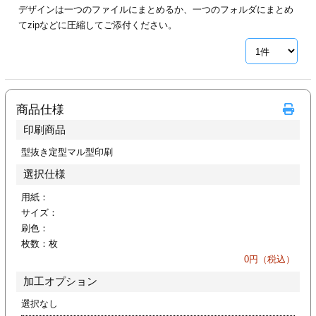
デザインは一つのファイルにまとめるか、一つのフォルダにまとめ
ジ
トフォルダー
てzipなどに圧縮してご添付ください。
ーファイル印刷
プ印刷
ファイル印刷
商品仕様
スリーブ印刷
刷
印刷商品
ス加工
型抜き定型マル型印刷
選択仕様
げ印刷
ジ
用紙：
サイズ：
刷色：
枚数：
枚
プ印刷
0
円（税込）
加工オプション
スリーブ
選択なし