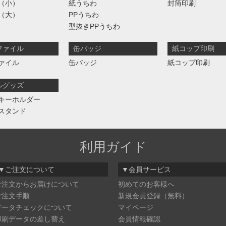
（小）
紙うちわ
封筒印刷
（大）
PPうちわ
型抜きPPうちわ
ファイル
缶バッジ
紙コップ印刷
ァイル
缶バッジ
紙コップ印刷
ルグッズ
キーホルダー
スタンド
利用ガイド
▼ご注文について
▼会員サービス
ご注文からお届けについて
初めてのお客様へ
ご注文手順
新規会員登録（無料）
データチェックについて
マイページ
印刷データの差し替え
会員情報確認