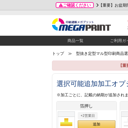
ご確認ください
【重要】お盆期
商品一覧
ご利用ガ
トップ
≫ 型抜き定型マル型印刷商品選
【重
選択可能追加加工オプ
※加工ごとに、記載の納期が追加され
箔押し
+2営業日