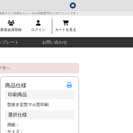
格安チラシ印刷ならトータル印刷専門のメガプリントです！
新規会員登録
ログイン
カートを見る
ンプレート
お問い合わせ
チラ
へ
商品仕様
印刷商品
型抜き定型マル型印刷
選択仕様
用紙：
サイズ：