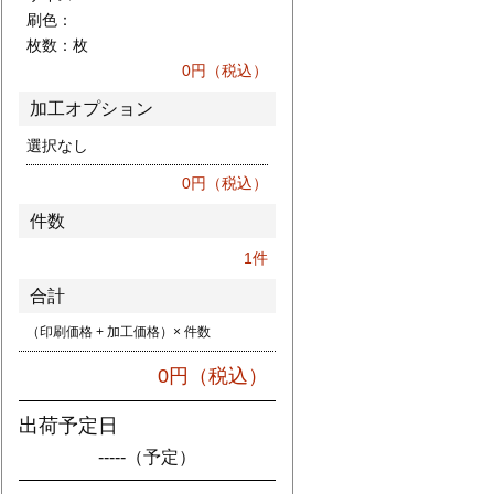
刷色：
枚数：
枚
0
円（税込）
加工オプション
選択なし
0
円（税込）
件数
1
件
合計
（印刷価格 + 加工価格）× 件数
0
円（税込）
出荷予定日
-----
（予定）