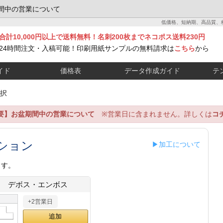
間中の営業について
低価格、短納期、高品質、
合計10,000円以上で送料無料！名刺200枚までネコポス送料230円
24時間注文・入稿可能！印刷用紙サンプルの無料請求は
こちら
から
イド
価格表
データ作成ガイド
テ
択
要】お盆期間中の営業について
※営業日に含まれません。詳しくは
コ
ション
▶加工について
ます。
デボス・エンボス
+2営業日