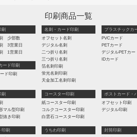
印刷商品一覧
印刷
名刺・カード印刷
プラスチックカ
刷 少部数
オフセット名刺
PVCカード
刷 3営業日
デジタル名刺
PETカード
刷 1営業日
二つ折り名刺
デジタルPETカー
三つ折り名刺
IDカード
判カード印刷
箔名刺印刷
蛍光名刺印刷
カード印刷
天金加工名刺印刷
印刷
コースター印刷
ポストカード・
刷
紙コースター印刷
オフセット印刷
形マル型印刷
コルクコースター印刷
デジタル印刷
型抜き印刷
白雲石コースター印刷
ト印刷
うちわ印刷
封筒印刷