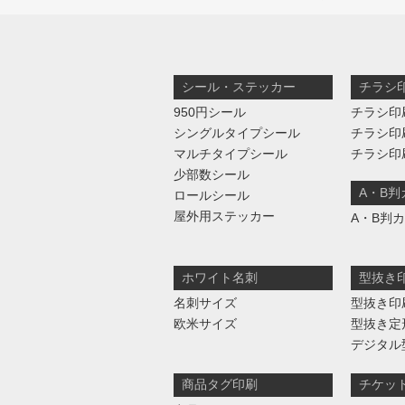
シール・ステッカー
チラシ
950円シール
チラシ印
シングルタイプシール
チラシ印
マルチタイプシール
チラシ印
少部数シール
A・B
ロールシール
屋外用ステッカー
A・B判
ホワイト名刺
型抜き
名刺サイズ
型抜き印
欧米サイズ
型抜き定
デジタル
商品タグ印刷
チケッ