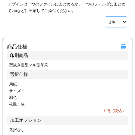
デザインは一つのファイルにまとめるか、一つのフォルダにまとめ
ジ
トフォルダー
てzipなどに圧縮してご添付ください。
ーファイル印刷
プ印刷
ファイル印刷
商品仕様
スリーブ印刷
刷
印刷商品
ス加工
型抜き定型マル型印刷
選択仕様
げ印刷
ジ
用紙：
サイズ：
刷色：
枚数：
枚
プ印刷
0
円（税込）
加工オプション
スリーブ
選択なし