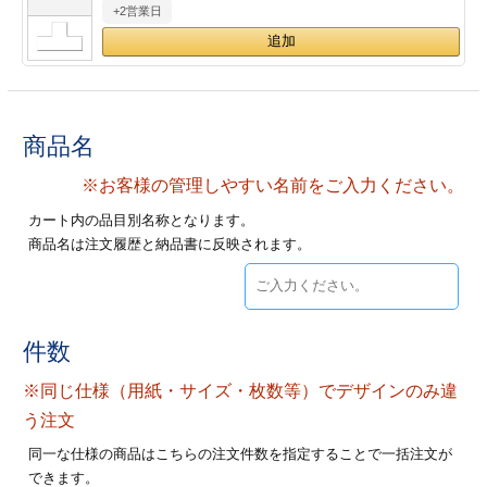
+2営業日
28
29
30
カード印刷
定形マル型
印刷
ス
・・・休業日
グ印刷
げ印刷
商品名
ト印刷
印刷
※お客様の管理しやすい名前をご入力ください。
カート内の品目別名称となります。
刷
工名刺印刷
商品名は注文履歴と納品書に反映されます。
トフォルダー
ト印刷
ーファイル印刷
ラムカード印刷
件数
※同じ仕様（用紙・サイズ・枚数等）でデザインのみ違
ファイル印刷
印刷
う注文
わ印刷
判カード印刷
同一な仕様の商品はこちらの注文件数を指定することで一括注文が
できます。