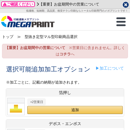
ご確認ください
【重要】お盆期間中の営業について
データ作成ガイド
ご利用ガイド
テンプレート
商品一覧
低価格、短納期、高品質、格安チラシ印刷ならトータル印刷専門のメガプリントです！
2026年 8月
ルグッズ
のお客様へ
印刷
作成前に
カード印刷
せ一覧
月
火
水
木
金
土
トップ
≫ 型抜き定型マル型印刷商品選択
・ステッカー
ついて
判カード印刷
別ガイド
り名刺印刷
合わせ
1
3
4
5
6
7
8
【重要】お盆期間中の営業について
※営業日に含まれません。詳しく
刷物
について
カード印刷
ガイド
り名刺印刷
る質問FAQ
10
11
12
13
14
15
は
コチラ
へ
17
18
19
20
21
22
チックカード印刷
い方法
チックカード名刺
trator 加工指示ガイド
チックカード
もり
選択可能追加加工オプション
▶加工について
24
25
26
27
28
29
31
営業ツール印刷
法/送料について
ラムカード
カード印刷
ンプル請求
※加工ごとに、記載の納期が追加されます。
2026年 9月
箔押し
ティ・販促グッズ
ト印刷
印刷
月
火
水
木
金
土
+2営業日
1
2
3
4
5
ス＆盛り上げ印刷
定型マル型印刷
グ印刷
7
8
9
10
11
12
14
15
16
17
18
19
サイズ
ター印刷
ト印刷
デボス・エンボス
21
22
23
24
25
26