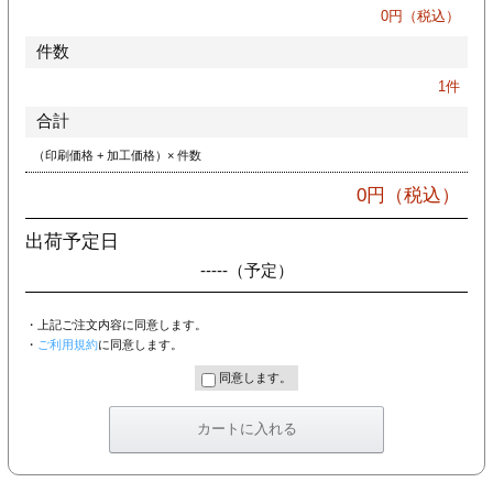
カー印刷
0
円（税込）
件数
1
件
合計
（印刷価格 + 加工価格）× 件数
0
円（税込）
出荷予定日
-----
（予定）
・上記ご注文内容に同意します。
・
ご利用規約
に同意します。
同意します。