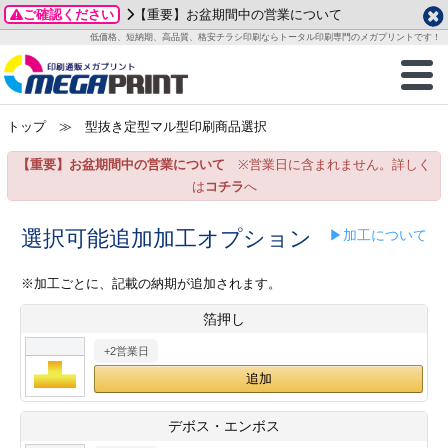
ご確認ください
【重要】お盆期間中の営業について
データ作成ガイド
ご利用ガイド
テンプレート
商品一覧
低価格、短納期、高品質、格安チラシ印刷ならトータル印刷専門のメガプリントです！
2026年 8月
ルグッズ
のお客様へ
印刷
作成前に
カード印刷
せ一覧
月
火
水
木
金
土
トップ
≫ 型抜き定型マル型印刷商品選択
・ステッカー
ついて
判カード印刷
別ガイド
り名刺印刷
合わせ
1
3
4
5
6
7
8
【重要】お盆期間中の営業について
※営業日に含まれません。詳しく
刷物
について
カード印刷
ガイド
り名刺印刷
る質問FAQ
10
11
12
13
14
15
は
コチラ
へ
17
18
19
20
21
22
チックカード印刷
い方法
チックカード名刺
trator 加工指示ガイド
チックカード
もり
選択可能追加加工オプション
▶加工について
24
25
26
27
28
29
31
営業ツール印刷
法/送料について
ラムカード
カード印刷
ンプル請求
※加工ごとに、記載の納期が追加されます。
2026年 9月
箔押し
ティ・販促グッズ
ト印刷
印刷
月
火
水
木
金
土
+2営業日
1
2
3
4
5
ス＆盛り上げ印刷
定型マル型印刷
グ印刷
7
8
9
10
11
12
14
15
16
17
18
19
サイズ
ター印刷
ト印刷
デボス・エンボス
21
22
23
24
25
26