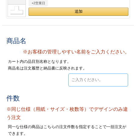
+2営業日
28
29
30
カード印刷
定形マル型
印刷
ス
・・・休業日
グ印刷
げ印刷
商品名
ト印刷
印刷
※お客様の管理しやすい名前をご入力ください。
カート内の品目別名称となります。
刷
工名刺印刷
商品名は注文履歴と納品書に反映されます。
トフォルダー
ト印刷
ーファイル印刷
ラムカード印刷
件数
※同じ仕様（用紙・サイズ・枚数等）でデザインのみ違
ファイル印刷
印刷
う注文
わ印刷
判カード印刷
同一な仕様の商品はこちらの注文件数を指定することで一括注文が
できます。