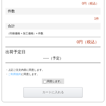
カー印刷
0
円（税込）
件数
1
件
合計
（印刷価格 + 加工価格）× 件数
0
円（税込）
出荷予定日
-----
（予定）
・上記ご注文内容に同意します。
・
ご利用規約
に同意します。
同意します。