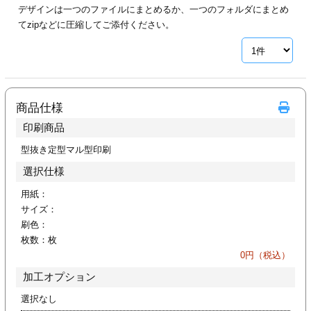
デザインは一つのファイルにまとめるか、一つのフォルダにまとめ
ジ
トフォルダー
てzipなどに圧縮してご添付ください。
ーファイル印刷
プ印刷
ファイル印刷
商品仕様
スリーブ印刷
刷
印刷商品
ス加工
型抜き定型マル型印刷
選択仕様
げ印刷
ジ
用紙：
サイズ：
刷色：
枚数：
枚
プ印刷
0
円（税込）
加工オプション
スリーブ
選択なし