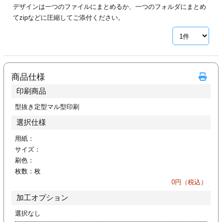
デザインは一つのファイルにまとめるか、一つのフォルダにまとめ
ジ
トフォルダー
てzipなどに圧縮してご添付ください。
ーファイル印刷
プ印刷
ファイル印刷
商品仕様
スリーブ印刷
刷
印刷商品
ス加工
型抜き定型マル型印刷
選択仕様
げ印刷
ジ
用紙：
サイズ：
刷色：
枚数：
枚
プ印刷
0
円（税込）
加工オプション
スリーブ
選択なし