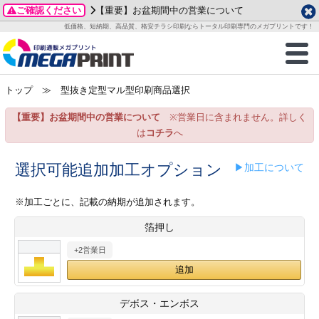
ご確認ください
【重要】お盆期間中の営業について
データ作成ガイド
ご利用ガイド
テンプレート
商品一覧
低価格、短納期、高品質、格安チラシ印刷ならトータル印刷専門のメガプリントです！
2026年 8月
ルグッズ
のお客様へ
印刷
作成前に
カード印刷
せ一覧
月
火
水
木
金
土
トップ
≫ 型抜き定型マル型印刷商品選択
・ステッカー
ついて
判カード印刷
別ガイド
り名刺印刷
合わせ
1
3
4
5
6
7
8
【重要】お盆期間中の営業について
※営業日に含まれません。詳しく
刷物
について
カード印刷
ガイド
り名刺印刷
る質問FAQ
10
11
12
13
14
15
は
コチラ
へ
17
18
19
20
21
22
チックカード印刷
い方法
チックカード名刺
trator 加工指示ガイド
チックカード
もり
選択可能追加加工オプション
▶加工について
24
25
26
27
28
29
31
営業ツール印刷
法/送料について
ラムカード
カード印刷
ンプル請求
※加工ごとに、記載の納期が追加されます。
2026年 9月
箔押し
ティ・販促グッズ
ト印刷
印刷
月
火
水
木
金
土
+2営業日
1
2
3
4
5
ス＆盛り上げ印刷
定型マル型印刷
グ印刷
7
8
9
10
11
12
14
15
16
17
18
19
サイズ
ター印刷
ト印刷
デボス・エンボス
21
22
23
24
25
26