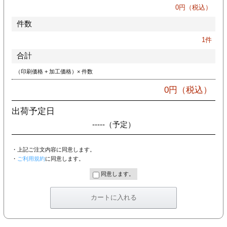
カー印刷
0
円（税込）
件数
1
件
合計
（印刷価格 + 加工価格）× 件数
0
円（税込）
出荷予定日
-----
（予定）
・上記ご注文内容に同意します。
・
ご利用規約
に同意します。
同意します。