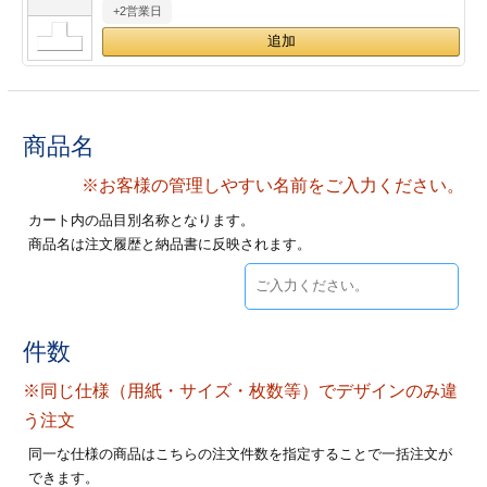
+2営業日
28
29
30
カード印刷
定形マル型
印刷
ス
・・・休業日
グ印刷
げ印刷
商品名
ト印刷
印刷
※お客様の管理しやすい名前をご入力ください。
カート内の品目別名称となります。
刷
工名刺印刷
商品名は注文履歴と納品書に反映されます。
トフォルダー
ト印刷
ーファイル印刷
ラムカード印刷
件数
※同じ仕様（用紙・サイズ・枚数等）でデザインのみ違
ファイル印刷
印刷
う注文
わ印刷
判カード印刷
同一な仕様の商品はこちらの注文件数を指定することで一括注文が
できます。