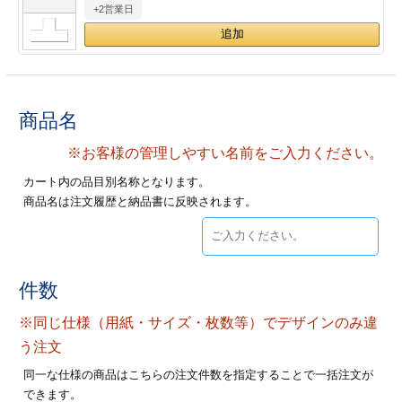
+2営業日
28
29
30
カード印刷
定形マル型
印刷
ス
・・・休業日
グ印刷
げ印刷
商品名
ト印刷
印刷
※お客様の管理しやすい名前をご入力ください。
カート内の品目別名称となります。
刷
工名刺印刷
商品名は注文履歴と納品書に反映されます。
トフォルダー
ト印刷
ーファイル印刷
ラムカード印刷
件数
※同じ仕様（用紙・サイズ・枚数等）でデザインのみ違
ファイル印刷
印刷
う注文
わ印刷
判カード印刷
同一な仕様の商品はこちらの注文件数を指定することで一括注文が
できます。