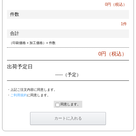
カー印刷
0
円（税込）
件数
1
件
合計
（印刷価格 + 加工価格）× 件数
0
円（税込）
出荷予定日
-----
（予定）
・上記ご注文内容に同意します。
・
ご利用規約
に同意します。
同意します。