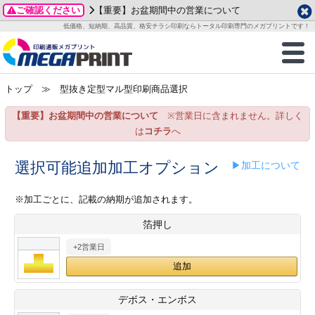
ご確認ください
【重要】お盆期間中の営業について
データ作成ガイド
ご利用ガイド
テンプレート
商品一覧
低価格、短納期、高品質、格安チラシ印刷ならトータル印刷専門のメガプリントです！
2026年 8月
ルグッズ
のお客様へ
印刷
作成前に
カード印刷
せ一覧
月
火
水
木
金
土
トップ
≫ 型抜き定型マル型印刷商品選択
・ステッカー
ついて
判カード印刷
別ガイド
り名刺印刷
合わせ
1
3
4
5
6
7
8
【重要】お盆期間中の営業について
※営業日に含まれません。詳しく
刷物
について
カード印刷
ガイド
り名刺印刷
る質問FAQ
10
11
12
13
14
15
は
コチラ
へ
17
18
19
20
21
22
チックカード印刷
い方法
チックカード名刺
trator 加工指示ガイド
チックカード
もり
選択可能追加加工オプション
▶加工について
24
25
26
27
28
29
31
営業ツール印刷
法/送料について
ラムカード
カード印刷
ンプル請求
※加工ごとに、記載の納期が追加されます。
2026年 9月
箔押し
ティ・販促グッズ
ト印刷
印刷
月
火
水
木
金
土
+2営業日
1
2
3
4
5
ス＆盛り上げ印刷
定型マル型印刷
グ印刷
7
8
9
10
11
12
14
15
16
17
18
19
サイズ
ター印刷
ト印刷
デボス・エンボス
21
22
23
24
25
26