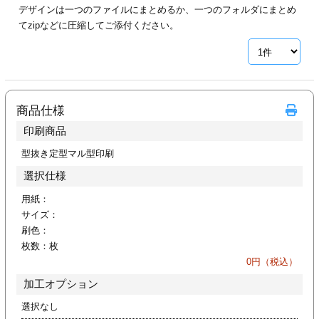
デザインは一つのファイルにまとめるか、一つのフォルダにまとめ
ジ
トフォルダー
てzipなどに圧縮してご添付ください。
ーファイル印刷
プ印刷
ファイル印刷
商品仕様
スリーブ印刷
刷
印刷商品
ス加工
型抜き定型マル型印刷
選択仕様
げ印刷
ジ
用紙：
サイズ：
刷色：
枚数：
枚
プ印刷
0
円（税込）
加工オプション
スリーブ
選択なし