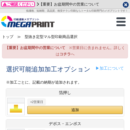
ご確認ください
【重要】お盆期間中の営業について
データ作成ガイド
ご利用ガイド
テンプレート
商品一覧
低価格、短納期、高品質、格安チラシ印刷ならトータル印刷専門のメガプリントです！
2026年 8月
ルグッズ
のお客様へ
印刷
作成前に
カード印刷
せ一覧
月
火
水
木
金
土
トップ
≫ 型抜き定型マル型印刷商品選択
・ステッカー
ついて
判カード印刷
別ガイド
り名刺印刷
合わせ
1
3
4
5
6
7
8
【重要】お盆期間中の営業について
※営業日に含まれません。詳しく
刷物
について
カード印刷
ガイド
り名刺印刷
る質問FAQ
10
11
12
13
14
15
は
コチラ
へ
17
18
19
20
21
22
チックカード印刷
い方法
チックカード名刺
trator 加工指示ガイド
チックカード
もり
選択可能追加加工オプション
▶加工について
24
25
26
27
28
29
31
営業ツール印刷
法/送料について
ラムカード
カード印刷
ンプル請求
※加工ごとに、記載の納期が追加されます。
2026年 9月
箔押し
ティ・販促グッズ
ト印刷
印刷
月
火
水
木
金
土
+2営業日
1
2
3
4
5
ス＆盛り上げ印刷
定型マル型印刷
グ印刷
7
8
9
10
11
12
14
15
16
17
18
19
サイズ
ター印刷
ト印刷
デボス・エンボス
21
22
23
24
25
26