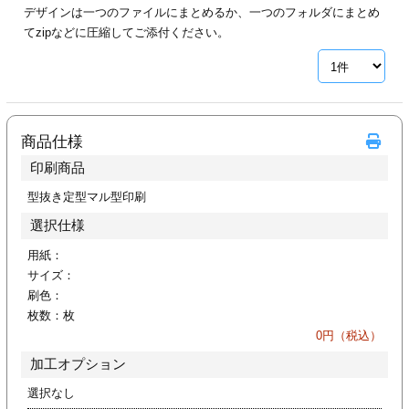
デザインは一つのファイルにまとめるか、一つのフォルダにまとめ
ジ
トフォルダー
てzipなどに圧縮してご添付ください。
ーファイル印刷
プ印刷
ファイル印刷
商品仕様
スリーブ印刷
刷
印刷商品
ス加工
型抜き定型マル型印刷
選択仕様
げ印刷
ジ
用紙：
サイズ：
刷色：
枚数：
枚
プ印刷
0
円（税込）
加工オプション
スリーブ
選択なし