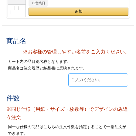
+2営業日
28
29
30
カード印刷
定形マル型
印刷
ス
・・・休業日
グ印刷
げ印刷
商品名
ト印刷
印刷
※お客様の管理しやすい名前をご入力ください。
カート内の品目別名称となります。
刷
工名刺印刷
商品名は注文履歴と納品書に反映されます。
トフォルダー
ト印刷
ーファイル印刷
ラムカード印刷
件数
※同じ仕様（用紙・サイズ・枚数等）でデザインのみ違
ファイル印刷
印刷
う注文
わ印刷
判カード印刷
同一な仕様の商品はこちらの注文件数を指定することで一括注文が
できます。