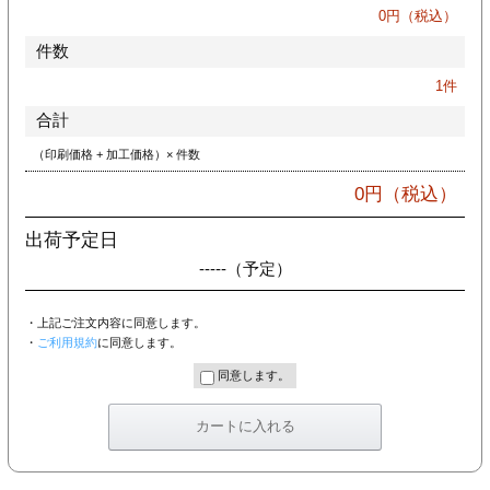
カー印刷
0
円（税込）
件数
1
件
合計
（印刷価格 + 加工価格）× 件数
0
円（税込）
出荷予定日
-----
（予定）
・上記ご注文内容に同意します。
・
ご利用規約
に同意します。
同意します。