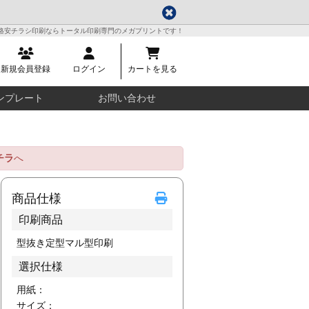
格安チラシ印刷ならトータル印刷専門のメガプリントです！
新規会員登録
ログイン
カートを見る
ンプレート
お問い合わせ
チラ
へ
商品仕様
印刷商品
型抜き定型マル型印刷
選択仕様
用紙：
サイズ：