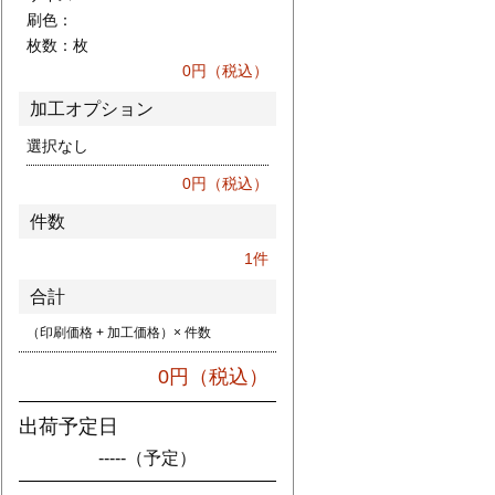
刷色：
枚数：
枚
0
円（税込）
加工オプション
選択なし
0
円（税込）
件数
1
件
合計
（印刷価格 + 加工価格）× 件数
0
円（税込）
出荷予定日
-----
（予定）