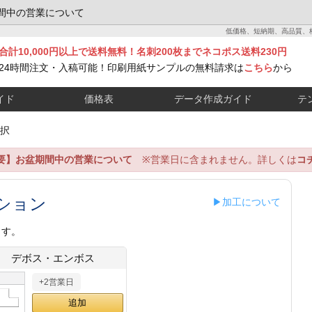
間中の営業について
低価格、短納期、高品質、
合計10,000円以上で送料無料！名刺200枚までネコポス送料230円
24時間注文・入稿可能！印刷用紙サンプルの無料請求は
こちら
から
イド
価格表
データ作成ガイド
テ
択
要】お盆期間中の営業について
※営業日に含まれません。詳しくは
コ
ション
▶加工について
ます。
デボス・エンボス
+2営業日