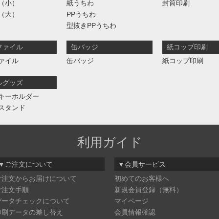
（小）
紙うちわ
封筒印刷
（大）
PPうちわ
型抜きPPうちわ
ファイル
缶バッジ
紙コップ印刷
ァイル
缶バッジ
紙コップ印刷
ルグッズ
キーホルダー
スタンド
利用ガイド
▼ご注文について
▼会員サービス
ご注文からお届けについて
初めてのお客様へ
ご注文手順
新規会員登録（無料）
データチェックについて
マイページ
印刷データの差し替え
会員情報確認