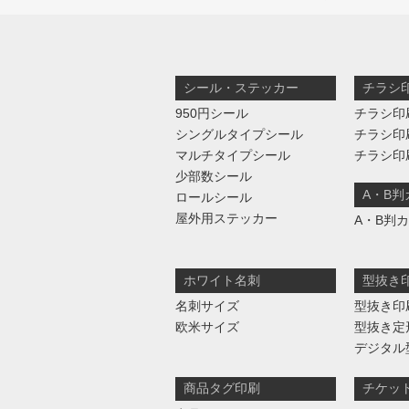
シール・ステッカー
チラシ
950円シール
チラシ印
シングルタイプシール
チラシ印
マルチタイプシール
チラシ印
少部数シール
A・B
ロールシール
屋外用ステッカー
A・B判
ホワイト名刺
型抜き
名刺サイズ
型抜き印
欧米サイズ
型抜き定
デジタル
商品タグ印刷
チケッ