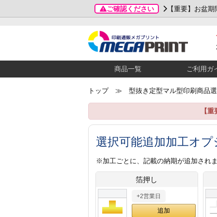
ご確認ください
【重要】お盆期
商品一覧
ご利用ガ
トップ
≫ 型抜き定型マル型印刷商品選
【重
選択可能追加加工オプ
※加工ごとに、記載の納期が追加され
箔押し
+2営業日