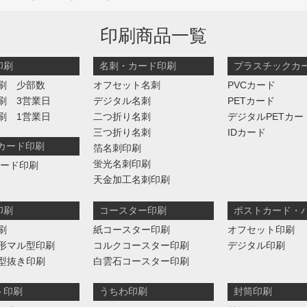
印刷商品一覧
印刷
名刺・カード印刷
プラスチックカ
刷 少部数
オフセット名刺
PVCカード
刷 3営業日
デジタル名刺
PETカード
刷 1営業日
二つ折り名刺
デジタルPETカー
三つ折り名刺
IDカード
判カード印刷
箔名刺印刷
蛍光名刺印刷
カード印刷
天金加工名刺印刷
印刷
コースター印刷
ポストカード・
刷
紙コースター印刷
オフセット印刷
形マル型印刷
コルクコースター印刷
デジタル印刷
型抜き印刷
白雲石コースター印刷
ト印刷
うちわ印刷
封筒印刷