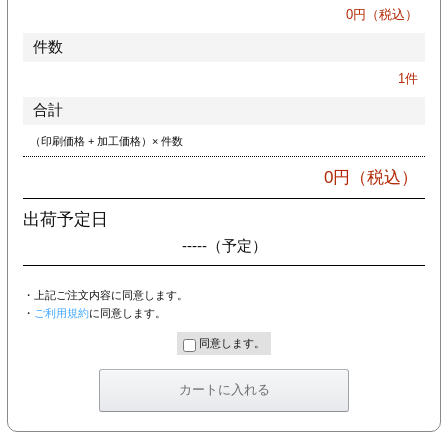
カー印刷
0
円（税込）
件数
1
件
合計
（印刷価格 + 加工価格）× 件数
0
円（税込）
出荷予定日
-----
（予定）
・上記ご注文内容に同意します。
・
ご利用規約
に同意します。
同意します。