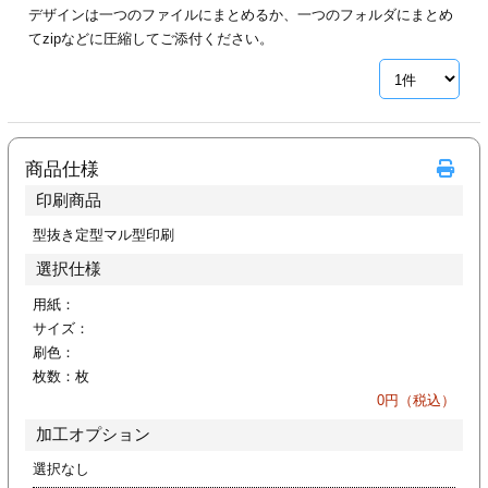
デザインは一つのファイルにまとめるか、一つのフォルダにまとめ
ジ
トフォルダー
てzipなどに圧縮してご添付ください。
ーファイル印刷
プ印刷
ファイル印刷
商品仕様
スリーブ印刷
刷
印刷商品
ス加工
型抜き定型マル型印刷
選択仕様
げ印刷
ジ
用紙：
サイズ：
刷色：
枚数：
枚
プ印刷
0
円（税込）
加工オプション
スリーブ
選択なし