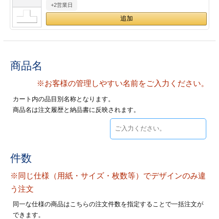
+2営業日
28
29
30
カード印刷
定形マル型
印刷
ス
・・・休業日
グ印刷
げ印刷
商品名
ト印刷
印刷
※お客様の管理しやすい名前をご入力ください。
カート内の品目別名称となります。
刷
工名刺印刷
商品名は注文履歴と納品書に反映されます。
トフォルダー
ト印刷
ーファイル印刷
ラムカード印刷
件数
※同じ仕様（用紙・サイズ・枚数等）でデザインのみ違
ファイル印刷
印刷
う注文
わ印刷
判カード印刷
同一な仕様の商品はこちらの注文件数を指定することで一括注文が
できます。