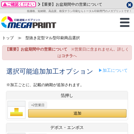
ご確認ください
【重要】お盆期間中の営業について
データ作成ガイド
ご利用ガイド
テンプレート
商品一覧
低価格、短納期、高品質、格安チラシ印刷ならトータル印刷専門のメガプリントです！
2026年 8月
ルグッズ
のお客様へ
印刷
作成前に
カード印刷
せ一覧
月
火
水
木
金
土
トップ
≫ 型抜き定型マル型印刷商品選択
・ステッカー
ついて
判カード印刷
別ガイド
り名刺印刷
合わせ
1
3
4
5
6
7
8
【重要】お盆期間中の営業について
※営業日に含まれません。詳しく
刷物
について
カード印刷
ガイド
り名刺印刷
る質問FAQ
10
11
12
13
14
15
は
コチラ
へ
17
18
19
20
21
22
チックカード印刷
い方法
チックカード名刺
trator 加工指示ガイド
チックカード
もり
選択可能追加加工オプション
▶加工について
24
25
26
27
28
29
31
営業ツール印刷
法/送料について
ラムカード
カード印刷
ンプル請求
※加工ごとに、記載の納期が追加されます。
2026年 9月
箔押し
ティ・販促グッズ
ト印刷
印刷
月
火
水
木
金
土
+2営業日
1
2
3
4
5
ス＆盛り上げ印刷
定型マル型印刷
グ印刷
7
8
9
10
11
12
14
15
16
17
18
19
サイズ
ター印刷
ト印刷
デボス・エンボス
21
22
23
24
25
26