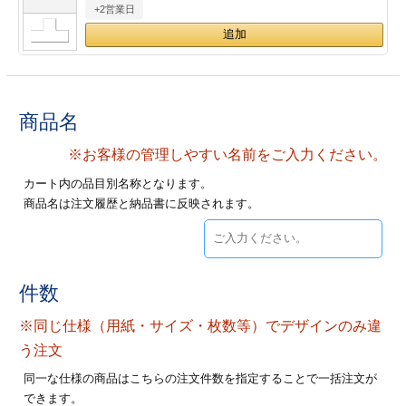
+2営業日
28
29
30
カード印刷
定形マル型
印刷
ス
・・・休業日
グ印刷
げ印刷
商品名
ト印刷
印刷
※お客様の管理しやすい名前をご入力ください。
カート内の品目別名称となります。
刷
工名刺印刷
商品名は注文履歴と納品書に反映されます。
トフォルダー
ト印刷
ーファイル印刷
ラムカード印刷
件数
※同じ仕様（用紙・サイズ・枚数等）でデザインのみ違
ファイル印刷
印刷
う注文
わ印刷
判カード印刷
同一な仕様の商品はこちらの注文件数を指定することで一括注文が
できます。