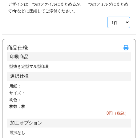
デザインは一つのファイルにまとめるか、一つのフォルダにまとめ
ジ
トフォルダー
てzipなどに圧縮してご添付ください。
ーファイル印刷
プ印刷
ファイル印刷
商品仕様
スリーブ印刷
刷
印刷商品
ス加工
型抜き定型マル型印刷
選択仕様
げ印刷
ジ
用紙：
サイズ：
刷色：
枚数：
枚
プ印刷
0
円（税込）
加工オプション
スリーブ
選択なし