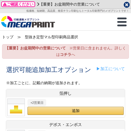
ご確認ください
【重要】お盆期間中の営業について
データ作成ガイド
ご利用ガイド
テンプレート
商品一覧
低価格、短納期、高品質、格安チラシ印刷ならトータル印刷専門のメガプリントです！
2026年 8月
ルグッズ
のお客様へ
印刷
作成前に
カード印刷
せ一覧
月
火
水
木
金
土
トップ
≫ 型抜き定型マル型印刷商品選択
・ステッカー
ついて
判カード印刷
別ガイド
り名刺印刷
合わせ
1
3
4
5
6
7
8
【重要】お盆期間中の営業について
※営業日に含まれません。詳しく
刷物
について
カード印刷
ガイド
り名刺印刷
る質問FAQ
10
11
12
13
14
15
は
コチラ
へ
17
18
19
20
21
22
チックカード印刷
い方法
チックカード名刺
trator 加工指示ガイド
チックカード
もり
選択可能追加加工オプション
▶加工について
24
25
26
27
28
29
31
営業ツール印刷
法/送料について
ラムカード
カード印刷
ンプル請求
※加工ごとに、記載の納期が追加されます。
2026年 9月
箔押し
ティ・販促グッズ
ト印刷
印刷
月
火
水
木
金
土
+2営業日
1
2
3
4
5
ス＆盛り上げ印刷
定型マル型印刷
グ印刷
7
8
9
10
11
12
14
15
16
17
18
19
サイズ
ター印刷
ト印刷
デボス・エンボス
21
22
23
24
25
26