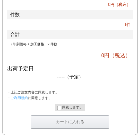
カー印刷
0
円（税込）
件数
1
件
合計
（印刷価格 + 加工価格）× 件数
0
円（税込）
出荷予定日
-----
（予定）
・上記ご注文内容に同意します。
・
ご利用規約
に同意します。
同意します。