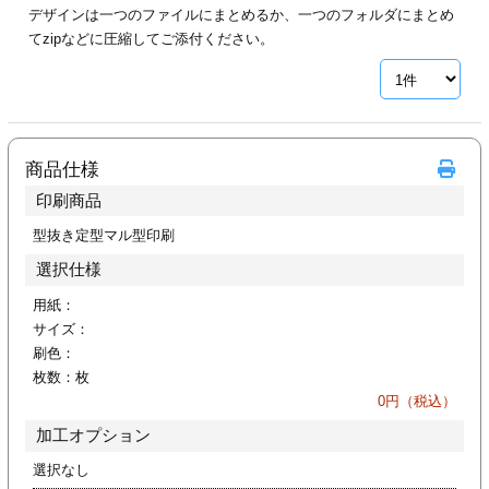
デザインは一つのファイルにまとめるか、一つのフォルダにまとめ
ジ
トフォルダー
てzipなどに圧縮してご添付ください。
ーファイル印刷
プ印刷
ファイル印刷
商品仕様
スリーブ印刷
刷
印刷商品
ス加工
型抜き定型マル型印刷
選択仕様
げ印刷
ジ
用紙：
サイズ：
刷色：
枚数：
枚
プ印刷
0
円（税込）
加工オプション
スリーブ
選択なし