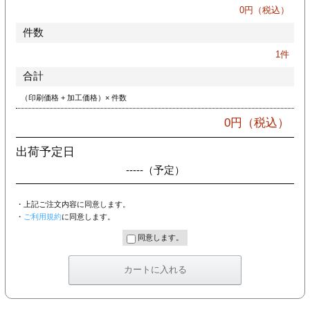
カー印刷
0
円（税込）
件数
1
件
合計
（印刷価格 + 加工価格）× 件数
0
円（税込）
出荷予定日
-----
（予定）
・上記ご注文内容に同意します。
・
ご利用規約
に同意します。
同意します。