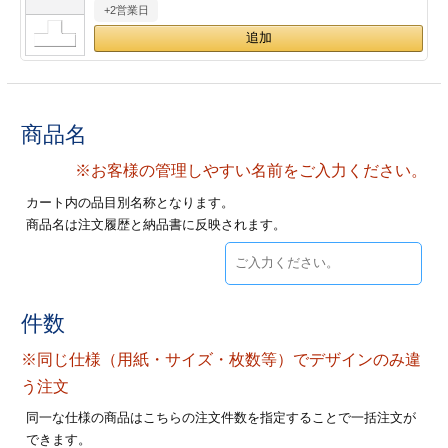
+2営業日
28
29
30
カード印刷
定形マル型
印刷
ス
・・・休業日
グ印刷
げ印刷
商品名
ト印刷
印刷
※お客様の管理しやすい名前をご入力ください。
カート内の品目別名称となります。
刷
工名刺印刷
商品名は注文履歴と納品書に反映されます。
トフォルダー
ト印刷
ーファイル印刷
ラムカード印刷
件数
※同じ仕様（用紙・サイズ・枚数等）でデザインのみ違
ファイル印刷
印刷
う注文
わ印刷
判カード印刷
同一な仕様の商品はこちらの注文件数を指定することで一括注文が
できます。