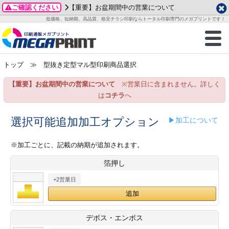
ご確認ください
【重要】お盆期間中の営業について
データ作成ガイド
ご利用ガイド
テンプレート
商品一覧
低価格、短納期、高品質、格安チラシ印刷ならトータル印刷専門のメガプリントです！
2026年 8月
ルグッズ
のお客様へ
印刷
作成前に
カード印刷
せ一覧
月
火
水
木
金
土
トップ
≫ 型抜き定型マル型印刷商品選択
・ステッカー
ついて
判カード印刷
別ガイド
り名刺印刷
合わせ
1
3
4
5
6
7
8
【重要】お盆期間中の営業について
※営業日に含まれません。詳しく
刷物
について
カード印刷
ガイド
り名刺印刷
る質問FAQ
10
11
12
13
14
15
は
コチラ
へ
17
18
19
20
21
22
チックカード印刷
い方法
チックカード名刺
trator 加工指示ガイド
チックカード
もり
選択可能追加加工オプション
▶加工について
24
25
26
27
28
29
31
営業ツール印刷
法/送料について
ラムカード
カード印刷
ンプル請求
※加工ごとに、記載の納期が追加されます。
2026年 9月
箔押し
ティ・販促グッズ
ト印刷
印刷
月
火
水
木
金
土
+2営業日
1
2
3
4
5
ス＆盛り上げ印刷
定型マル型印刷
グ印刷
7
8
9
10
11
12
14
15
16
17
18
19
サイズ
ター印刷
ト印刷
デボス・エンボス
21
22
23
24
25
26