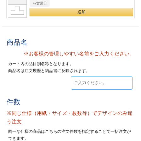
+2営業日
28
29
30
カード印刷
定形マル型
印刷
ス
・・・休業日
グ印刷
げ印刷
商品名
ト印刷
印刷
※お客様の管理しやすい名前をご入力ください。
カート内の品目別名称となります。
刷
工名刺印刷
商品名は注文履歴と納品書に反映されます。
トフォルダー
ト印刷
ーファイル印刷
ラムカード印刷
件数
※同じ仕様（用紙・サイズ・枚数等）でデザインのみ違
ファイル印刷
印刷
う注文
わ印刷
判カード印刷
同一な仕様の商品はこちらの注文件数を指定することで一括注文が
できます。