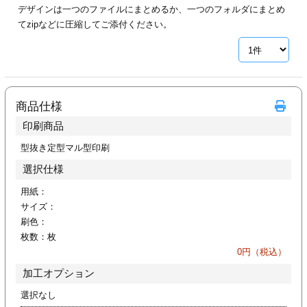
デザインは一つのファイルにまとめるか、一つのフォルダにまとめ
ジ
トフォルダー
てzipなどに圧縮してご添付ください。
ーファイル印刷
プ印刷
ファイル印刷
商品仕様
スリーブ印刷
刷
印刷商品
ス加工
型抜き定型マル型印刷
選択仕様
げ印刷
ジ
用紙：
サイズ：
刷色：
枚数：
枚
プ印刷
0
円（税込）
加工オプション
スリーブ
選択なし