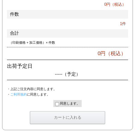
カー印刷
0
円（税込）
件数
1
件
合計
（印刷価格 + 加工価格）× 件数
0
円（税込）
出荷予定日
-----
（予定）
・上記ご注文内容に同意します。
・
ご利用規約
に同意します。
同意します。