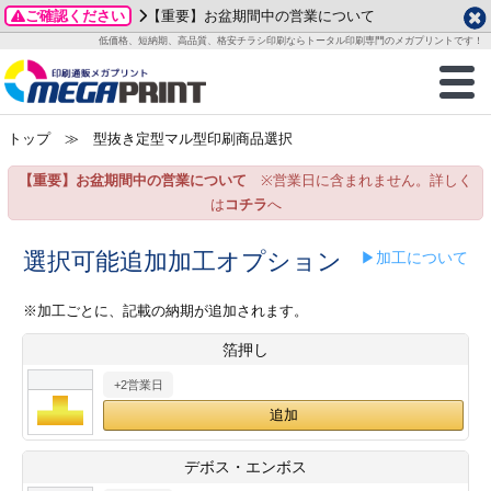
ご確認ください
【重要】お盆期間中の営業について
データ作成ガイド
ご利用ガイド
テンプレート
商品一覧
低価格、短納期、高品質、格安チラシ印刷ならトータル印刷専門のメガプリントです！
2026年 8月
ルグッズ
のお客様へ
印刷
作成前に
カード印刷
せ一覧
月
火
水
木
金
土
トップ
≫ 型抜き定型マル型印刷商品選択
・ステッカー
ついて
判カード印刷
別ガイド
り名刺印刷
合わせ
1
3
4
5
6
7
8
【重要】お盆期間中の営業について
※営業日に含まれません。詳しく
刷物
について
カード印刷
ガイド
り名刺印刷
る質問FAQ
10
11
12
13
14
15
は
コチラ
へ
17
18
19
20
21
22
チックカード印刷
い方法
チックカード名刺
trator 加工指示ガイド
チックカード
もり
選択可能追加加工オプション
▶加工について
24
25
26
27
28
29
31
営業ツール印刷
法/送料について
ラムカード
カード印刷
ンプル請求
※加工ごとに、記載の納期が追加されます。
2026年 9月
箔押し
ティ・販促グッズ
ト印刷
印刷
月
火
水
木
金
土
+2営業日
1
2
3
4
5
ス＆盛り上げ印刷
定型マル型印刷
グ印刷
7
8
9
10
11
12
14
15
16
17
18
19
サイズ
ター印刷
ト印刷
デボス・エンボス
21
22
23
24
25
26