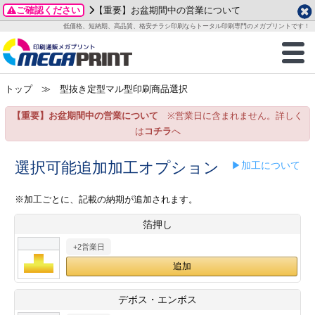
ご確認ください
【重要】お盆期間中の営業について
データ作成ガイド
ご利用ガイド
テンプレート
商品一覧
低価格、短納期、高品質、格安チラシ印刷ならトータル印刷専門のメガプリントです！
2026年 8月
ルグッズ
のお客様へ
印刷
作成前に
カード印刷
せ一覧
月
火
水
木
金
土
トップ
≫ 型抜き定型マル型印刷商品選択
・ステッカー
ついて
判カード印刷
別ガイド
り名刺印刷
合わせ
1
3
4
5
6
7
8
【重要】お盆期間中の営業について
※営業日に含まれません。詳しく
刷物
について
カード印刷
ガイド
り名刺印刷
る質問FAQ
10
11
12
13
14
15
は
コチラ
へ
17
18
19
20
21
22
チックカード印刷
い方法
チックカード名刺
trator 加工指示ガイド
チックカード
もり
選択可能追加加工オプション
▶加工について
24
25
26
27
28
29
31
営業ツール印刷
法/送料について
ラムカード
カード印刷
ンプル請求
※加工ごとに、記載の納期が追加されます。
2026年 9月
箔押し
ティ・販促グッズ
ト印刷
印刷
月
火
水
木
金
土
+2営業日
1
2
3
4
5
ス＆盛り上げ印刷
定型マル型印刷
グ印刷
7
8
9
10
11
12
14
15
16
17
18
19
サイズ
ター印刷
ト印刷
デボス・エンボス
21
22
23
24
25
26