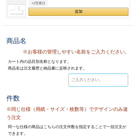
+2営業日
28
29
30
カード印刷
定形マル型
印刷
ス
・・・休業日
グ印刷
げ印刷
商品名
ト印刷
印刷
※お客様の管理しやすい名前をご入力ください。
カート内の品目別名称となります。
刷
工名刺印刷
商品名は注文履歴と納品書に反映されます。
トフォルダー
ト印刷
ーファイル印刷
ラムカード印刷
件数
※同じ仕様（用紙・サイズ・枚数等）でデザインのみ違
ファイル印刷
印刷
う注文
わ印刷
判カード印刷
同一な仕様の商品はこちらの注文件数を指定することで一括注文が
できます。