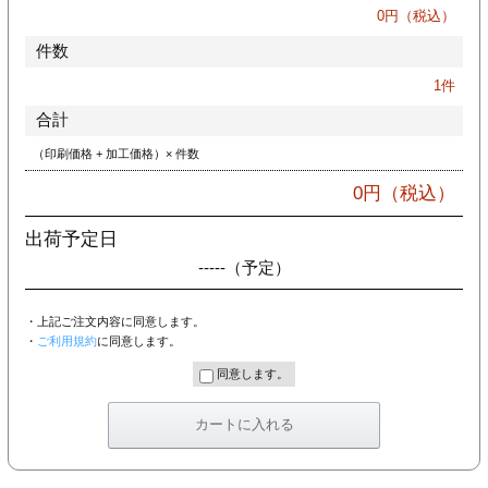
カー印刷
0
円（税込）
件数
1
件
合計
（印刷価格 + 加工価格）× 件数
0
円（税込）
出荷予定日
-----
（予定）
・上記ご注文内容に同意します。
・
ご利用規約
に同意します。
同意します。