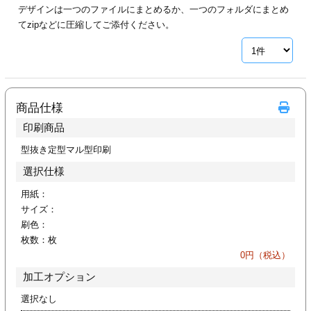
デザインは一つのファイルにまとめるか、一つのフォルダにまとめ
ジ
トフォルダー
てzipなどに圧縮してご添付ください。
ーファイル印刷
プ印刷
ファイル印刷
商品仕様
スリーブ印刷
刷
印刷商品
ス加工
型抜き定型マル型印刷
選択仕様
げ印刷
ジ
用紙：
サイズ：
刷色：
枚数：
枚
プ印刷
0
円（税込）
加工オプション
スリーブ
選択なし