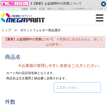
ご確認ください
【重要】お盆期間中の営業について
データ作成ガイド
ご利用ガイド
テンプレート
商品一覧
低価格、短納期、高品質、格安チラシ印刷ならトータル印刷専門のメガプリントです！
2026年 8月
ルグッズ
のお客様へ
印刷
作成前に
カード印刷
せ一覧
月
火
水
木
金
土
トップ
≫ ポケットフォルダー商品選択
・ステッカー
ついて
判カード印刷
別ガイド
り名刺印刷
合わせ
1
3
4
5
6
7
8
【重要】お盆期間中の営業について
※営業日に含まれません。詳しく
刷物
について
カード印刷
ガイド
り名刺印刷
る質問FAQ
10
11
12
13
14
15
は
コチラ
へ
17
18
19
20
21
22
チックカード印刷
い方法
チックカード名刺
trator 加工指示ガイド
チックカード
もり
商品名
24
25
26
27
28
29
31
※お客様の管理しやすい名前をご入力ください。
営業ツール印刷
法/送料について
ラムカード
カード印刷
ンプル請求
2026年 9月
カート内の品目別名称となります。
ティ・販促グッズ
ト印刷
印刷
商品名は注文履歴と納品書に反映されます。
月
火
水
木
金
土
1
2
3
4
5
ス＆盛り上げ印刷
定型マル型印刷
グ印刷
7
8
9
10
11
12
14
15
16
17
18
19
サイズ
ター印刷
ト印刷
件数
21
22
23
24
25
26