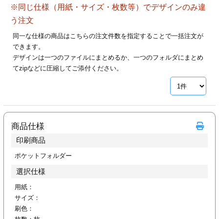
※同じ仕様（用紙・サイズ・枚数等）でデザインのみ違
28
29
30
カード印刷
定形マル型
う注文
印刷
ス
・・・休業日
同一な仕様の商品はこちらの注文件数を指定することで一括注文が
できます。
デザインは一つのファイルにまとめるか、一つのフォルダにまとめ
グ印刷
げ印刷
てzipなどに圧縮してご添付ください。
ト印刷
印刷
刷
工名刺印刷
商品仕様
トフォルダー
ト印刷
印刷商品
ーファイル印刷
ラムカード印刷
ポケットフォルダー
選択仕様
ファイル印刷
印刷
用紙：
サイズ：
わ印刷
判カード印刷
刷色：