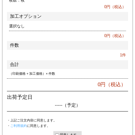
枚数：
枚
ジ
トフォルダー
0
円（税込）
加工オプション
ーファイル印刷
選択なし
プ印刷
ファイル印刷
0
円（税込）
件数
スリーブ印刷
刷
1
件
ス加工
合計
（印刷価格 + 加工価格）× 件数
げ印刷
ジ
0
円（税込）
出荷予定日
-----
（予定）
プ印刷
・上記ご注文内容に同意します。
スリーブ
・
ご利用規約
に同意します。
同意します。