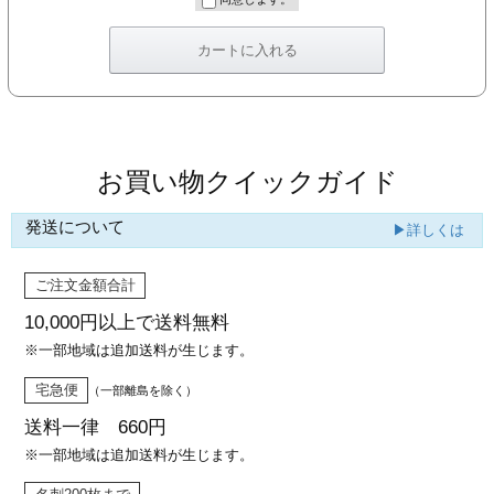
カー印刷
お買い物クイックガイド
発送について
▶詳しくは
ご注文金額合計
10,000円以上で
送料無料
※一部地域は追加送料が生じます。
宅急便
（一部離島を除く）
送料一律 660円
※一部地域は追加送料が生じます。