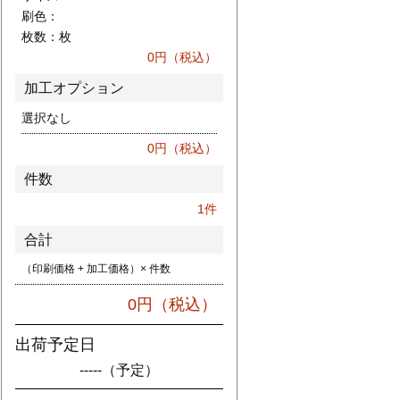
刷色：
枚数：
枚
0
円（税込）
加工オプション
選択なし
0
円（税込）
件数
1
件
合計
（印刷価格 + 加工価格）× 件数
0
円（税込）
出荷予定日
-----
（予定）