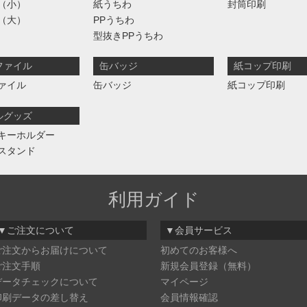
（小）
紙うちわ
封筒印刷
（大）
PPうちわ
型抜きPPうちわ
ファイル
缶バッジ
紙コップ印刷
ァイル
缶バッジ
紙コップ印刷
ルグッズ
キーホルダー
スタンド
利用ガイド
▼ご注文について
▼会員サービス
ご注文からお届けについて
初めてのお客様へ
ご注文手順
新規会員登録（無料）
データチェックについて
マイページ
印刷データの差し替え
会員情報確認