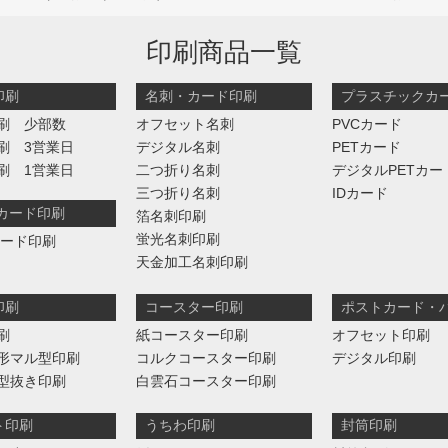
印刷商品一覧
印刷
名刺・カード印刷
プラスチックカ
刷 少部数
オフセット名刺
PVCカード
刷 3営業日
デジタル名刺
PETカード
刷 1営業日
二つ折り名刺
デジタルPETカー
三つ折り名刺
IDカード
判カード印刷
箔名刺印刷
蛍光名刺印刷
カード印刷
天金加工名刺印刷
印刷
コースター印刷
ポストカード・
刷
紙コースター印刷
オフセット印刷
形マル型印刷
コルクコースター印刷
デジタル印刷
型抜き印刷
白雲石コースター印刷
ト印刷
うちわ印刷
封筒印刷