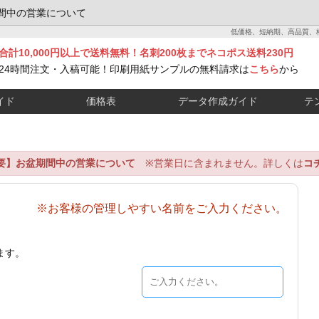
間中の営業について
低価格、短納期、高品質、
合計10,000円以上で送料無料！名刺200枚までネコポス送料230円
24時間注文・入稿可能！印刷用紙サンプルの無料請求は
こちら
から
イド
価格表
データ作成ガイド
テ
要】お盆期間中の営業について
※営業日に含まれません。詳しくは
コ
※お客様の管理しやすい名前をご入力ください。
ます。