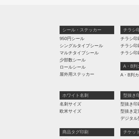
シール・ステッカー
チラシ
950円シール
チラシ印
シングルタイプシール
チラシ印
マルチタイプシール
チラシ印
少部数シール
A・B
ロールシール
屋外用ステッカー
A・B判
ホワイト名刺
型抜き
名刺サイズ
型抜き印
欧米サイズ
型抜き定
デジタル
商品タグ印刷
チケッ