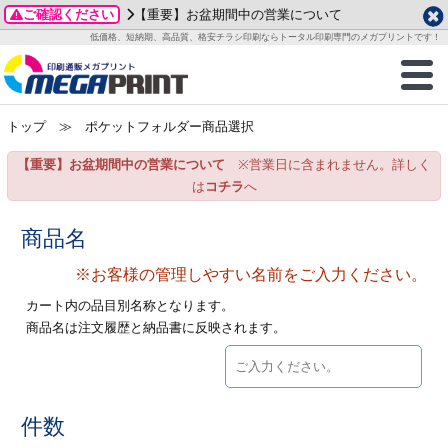
ご確認ください
【重要】お盆期間中の営業について
データ作成ガイド
ご利用ガイド
テンプレート
商品一覧
低価格、短納期、高品質、格安チラシ印刷ならトータル印刷専門のメガプリントです！
2026年 8月
ルグッズ
のお客様へ
印刷
作成前に
カード印刷
せ一覧
月
火
水
木
金
土
トップ
≫ ポケットフォルダー商品選択
・ステッカー
ついて
判カード印刷
別ガイド
り名刺印刷
合わせ
1
3
4
5
6
7
8
【重要】お盆期間中の営業について
※営業日に含まれません。詳しく
刷物
について
カード印刷
ガイド
り名刺印刷
る質問FAQ
10
11
12
13
14
15
は
コチラ
へ
17
18
19
20
21
22
チックカード印刷
い方法
チックカード名刺
trator 加工指示ガイド
チックカード
もり
商品名
24
25
26
27
28
29
31
※お客様の管理しやすい名前をご入力ください。
営業ツール印刷
法/送料について
ラムカード
カード印刷
ンプル請求
2026年 9月
カート内の品目別名称となります。
ティ・販促グッズ
ト印刷
印刷
商品名は注文履歴と納品書に反映されます。
月
火
水
木
金
土
1
2
3
4
5
ス＆盛り上げ印刷
定型マル型印刷
グ印刷
7
8
9
10
11
12
14
15
16
17
18
19
サイズ
ター印刷
ト印刷
件数
21
22
23
24
25
26