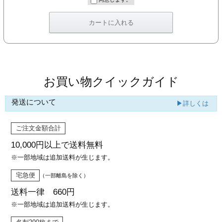
カー印刷
お買い物クイックガイド
発送について
▶詳しくは
ご注文金額合計
10,000円以上で
送料無料
※一部地域は追加送料が生じます。
宅急便
（一部離島を除く）
送料一律 660円
※一部地域は追加送料が生じます。