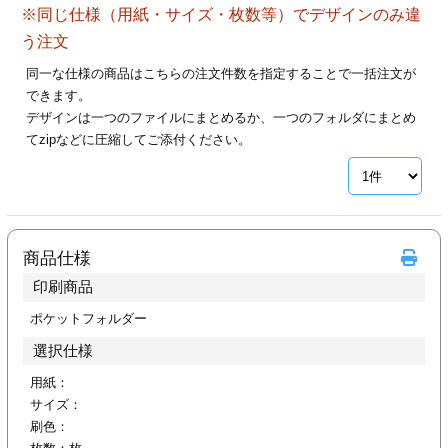
※同じ仕様（用紙・サイズ・枚数等）でデザインのみ違
28
29
30
カード印刷
定形マル型
う注文
印刷
ス
・・・休業日
同一な仕様の商品はこちらの注文件数を指定することで一括注文が
できます。
デザインは一つのファイルにまとめるか、一つのフォルダにまとめ
グ印刷
げ印刷
てzipなどに圧縮してご添付ください。
ト印刷
印刷
刷
工名刺印刷
商品仕様
トフォルダー
ト印刷
印刷商品
ーファイル印刷
ラムカード印刷
ポケットフォルダー
選択仕様
ファイル印刷
印刷
用紙：
サイズ：
わ印刷
判カード印刷
刷色：