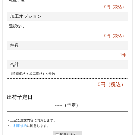
枚数：
枚
ジ
トフォルダー
0
円（税込）
加工オプション
ーファイル印刷
選択なし
プ印刷
ファイル印刷
0
円（税込）
件数
スリーブ印刷
刷
1
件
ス加工
合計
（印刷価格 + 加工価格）× 件数
げ印刷
ジ
0
円（税込）
出荷予定日
-----
（予定）
プ印刷
・上記ご注文内容に同意します。
スリーブ
・
ご利用規約
に同意します。
同意します。