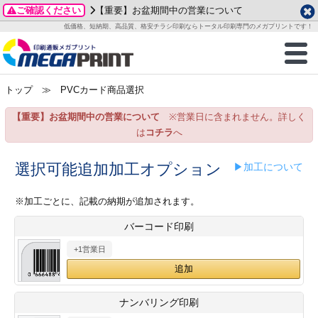
ご確認ください
【重要】お盆期間中の営業について
データ作成ガイド
ご利用ガイド
テンプレート
商品一覧
低価格、短納期、高品質、格安チラシ印刷ならトータル印刷専門のメガプリントです！
2026年 8月
ルグッズ
のお客様へ
印刷
作成前に
カード印刷
せ一覧
月
火
水
木
金
土
トップ
≫ PVCカード商品選択
・ステッカー
ついて
判カード印刷
別ガイド
り名刺印刷
合わせ
1
3
4
5
6
7
8
【重要】お盆期間中の営業について
※営業日に含まれません。詳しく
刷物
について
カード印刷
ガイド
り名刺印刷
る質問FAQ
10
11
12
13
14
15
は
コチラ
へ
17
18
19
20
21
22
チックカード印刷
い方法
チックカード名刺
trator 加工指示ガイド
チックカード
もり
選択可能追加加工オプション
▶加工について
24
25
26
27
28
29
31
営業ツール印刷
法/送料について
ラムカード
カード印刷
ンプル請求
※加工ごとに、記載の納期が追加されます。
2026年 9月
バーコード印刷
ティ・販促グッズ
ト印刷
印刷
月
火
水
木
金
土
+1営業日
1
2
3
4
5
ス＆盛り上げ印刷
定型マル型印刷
グ印刷
7
8
9
10
11
12
14
15
16
17
18
19
サイズ
ター印刷
ト印刷
ナンバリング印刷
21
22
23
24
25
26