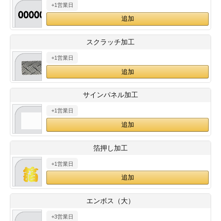
+1営業日
28
29
30
カード印刷
定形マル型
印刷
ス
・・・休業日
スクラッチ加工
+1営業日
グ印刷
げ印刷
ト印刷
印刷
サインパネル加工
刷
工名刺印刷
+1営業日
トフォルダー
ト印刷
箔押し加工
ーファイル印刷
ラムカード印刷
+1営業日
ファイル印刷
印刷
エンボス（大）
わ印刷
判カード印刷
+3営業日