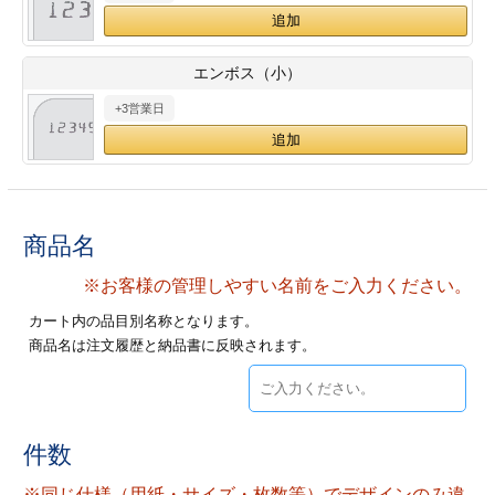
ジ
トフォルダー
ーファイル印刷
エンボス（小）
+3営業日
プ印刷
ファイル印刷
スリーブ印刷
刷
ス加工
商品名
※お客様の管理しやすい名前をご入力ください。
げ印刷
ジ
カート内の品目別名称となります。
商品名は注文履歴と納品書に反映されます。
プ印刷
件数
スリーブ
※同じ仕様（用紙・サイズ・枚数等）でデザインのみ違