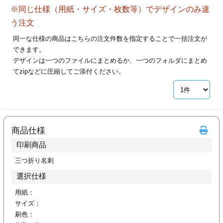
ジ
トフォルダー
※同じ仕様（用紙・サイズ・枚数等）でデザインのみ違
う注文
ーファイル印刷
同一な仕様の商品はこちらの注文件数を指定することで一括注文が
できます。
プ印刷
ファイル印刷
デザインは一つのファイルにまとめるか、一つのフォルダにまとめ
てzipなどに圧縮してご添付ください。
スリーブ印刷
刷
ス加工
商品仕様
げ印刷
ジ
印刷商品
三つ折り名刺
選択仕様
プ印刷
用紙：
スリーブ
サイズ：
刷色：