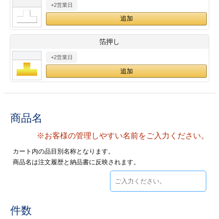
+2営業日
28
29
30
カード印刷
定形マル型
印刷
ス
・・・休業日
箔押し
+2営業日
グ印刷
げ印刷
ト印刷
印刷
刷
工名刺印刷
商品名
トフォルダー
ト印刷
※お客様の管理しやすい名前をご入力ください。
カート内の品目別名称となります。
ーファイル印刷
ラムカード印刷
商品名は注文履歴と納品書に反映されます。
ファイル印刷
印刷
わ印刷
判カード印刷
件数