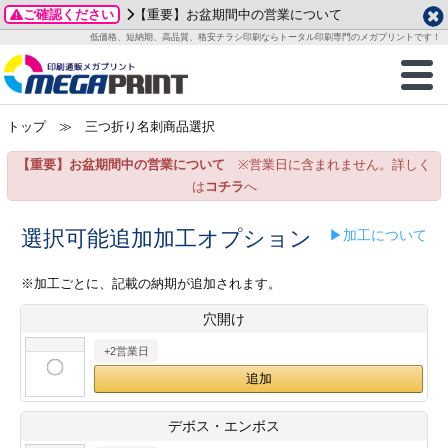
ご確認ください
【重要】お盆期間中の営業について
データ作成ガイド
ご利用ガイド
テンプレート
商品一覧
低価格、短納期、高品質、格安チラシ印刷ならトータル印刷専門のメガプリントです！
2026年 8月
ルグッズ
のお客様へ
印刷
作成前に
カード印刷
せ一覧
月
火
水
木
金
土
トップ
≫ 三つ折り名刺商品選択
・ステッカー
ついて
判カード印刷
別ガイド
り名刺印刷
合わせ
1
3
4
5
6
7
8
【重要】お盆期間中の営業について
※営業日に含まれません。詳しく
刷物
について
カード印刷
ガイド
り名刺印刷
る質問FAQ
10
11
12
13
14
15
は
コチラ
へ
17
18
19
20
21
22
チックカード印刷
い方法
チックカード名刺
trator 加工指示ガイド
チックカード
もり
選択可能追加加工オプション
▶加工について
24
25
26
27
28
29
31
営業ツール印刷
法/送料について
ラムカード
カード印刷
ンプル請求
※加工ごとに、記載の納期が追加されます。
2026年 9月
穴開け
ティ・販促グッズ
ト印刷
印刷
月
火
水
木
金
土
+2営業日
1
2
3
4
5
ス＆盛り上げ印刷
定型マル型印刷
グ印刷
7
8
9
10
11
12
14
15
16
17
18
19
サイズ
ター印刷
ト印刷
デボス・エンボス
21
22
23
24
25
26