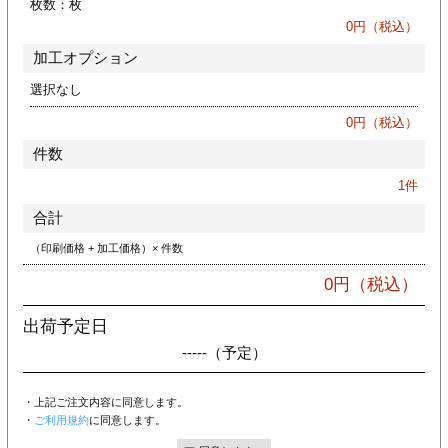
枚数：
枚
カー印刷
0
円（税込）
加工オプション
選択なし
0
円（税込）
件数
1
件
合計
（印刷価格 + 加工価格）× 件数
0
円（税込）
出荷予定日
-----
（予定）
・上記ご注文内容に同意します。
・
ご利用規約
に同意します。