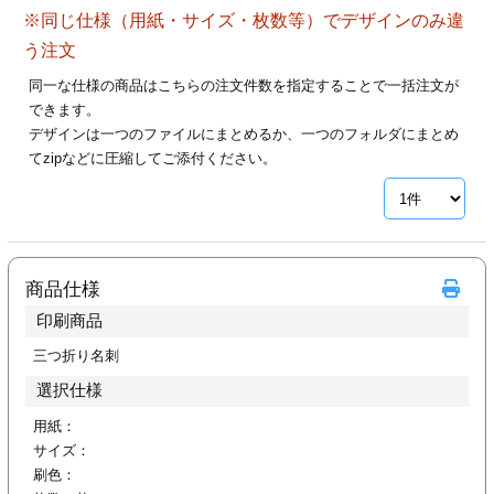
ジ
トフォルダー
※同じ仕様（用紙・サイズ・枚数等）でデザインのみ違
う注文
ーファイル印刷
同一な仕様の商品はこちらの注文件数を指定することで一括注文が
できます。
プ印刷
ファイル印刷
デザインは一つのファイルにまとめるか、一つのフォルダにまとめ
てzipなどに圧縮してご添付ください。
スリーブ印刷
刷
ス加工
商品仕様
げ印刷
ジ
印刷商品
三つ折り名刺
選択仕様
プ印刷
用紙：
スリーブ
サイズ：
刷色：