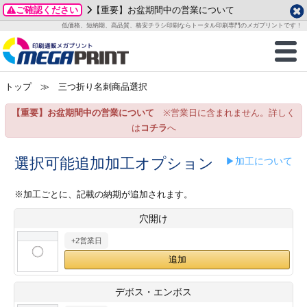
ご確認ください
【重要】お盆期間中の営業について
データ作成ガイド
ご利用ガイド
テンプレート
商品一覧
低価格、短納期、高品質、格安チラシ印刷ならトータル印刷専門のメガプリントです！
2026年 8月
ルグッズ
のお客様へ
印刷
作成前に
カード印刷
せ一覧
月
火
水
木
金
土
トップ
≫ 三つ折り名刺商品選択
・ステッカー
ついて
判カード印刷
別ガイド
り名刺印刷
合わせ
1
3
4
5
6
7
8
【重要】お盆期間中の営業について
※営業日に含まれません。詳しく
刷物
について
カード印刷
ガイド
り名刺印刷
る質問FAQ
10
11
12
13
14
15
は
コチラ
へ
17
18
19
20
21
22
チックカード印刷
い方法
チックカード名刺
trator 加工指示ガイド
チックカード
もり
選択可能追加加工オプション
▶加工について
24
25
26
27
28
29
31
営業ツール印刷
法/送料について
ラムカード
カード印刷
ンプル請求
※加工ごとに、記載の納期が追加されます。
2026年 9月
穴開け
ティ・販促グッズ
ト印刷
印刷
月
火
水
木
金
土
+2営業日
1
2
3
4
5
ス＆盛り上げ印刷
定型マル型印刷
グ印刷
7
8
9
10
11
12
14
15
16
17
18
19
サイズ
ター印刷
ト印刷
デボス・エンボス
21
22
23
24
25
26