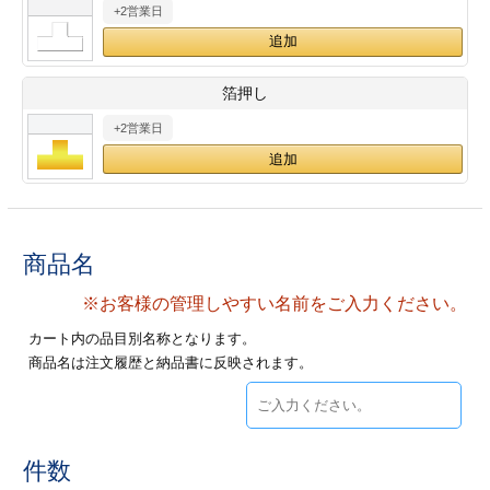
+2営業日
28
29
30
カード印刷
定形マル型
印刷
ス
・・・休業日
箔押し
+2営業日
グ印刷
げ印刷
ト印刷
印刷
刷
工名刺印刷
商品名
トフォルダー
ト印刷
※お客様の管理しやすい名前をご入力ください。
カート内の品目別名称となります。
ーファイル印刷
ラムカード印刷
商品名は注文履歴と納品書に反映されます。
ファイル印刷
印刷
わ印刷
判カード印刷
件数