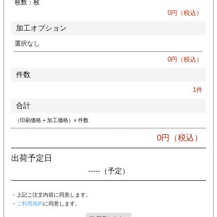
枚数：
枚
カー印刷
0
円（税込）
加工オプション
選択なし
0
円（税込）
件数
1
件
合計
（印刷価格 + 加工価格）× 件数
0
円（税込）
出荷予定日
-----
（予定）
・上記ご注文内容に同意します。
・
ご利用規約
に同意します。