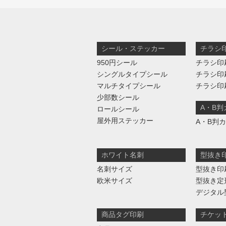
シール・ステッカー
チラシ
950円シール
チラシ印
シングルタイプシール
チラシ印
マルチタイプシール
チラシ印
少部数シール
A・B
ロールシール
屋外用ステッカー
A・B判
ホワイト名刺
型抜き
名刺サイズ
型抜き印
欧米サイズ
型抜き定
デジタル
商品タグ印刷
チケッ