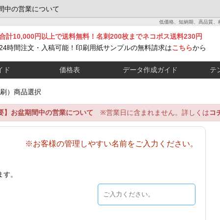
間中の営業について
低価格、短納期、高品質、
合計10,000円以上で送料無料！名刺200枚までネコポス送料230円
24時間注文・入稿可能！印刷用紙サンプルの無料請求は
こちら
から
イド
価格表
データ作成ガイド
テ
刷）商品選択
要】お盆期間中の営業について
※営業日に含まれません。詳しくは
コ
※お客様の管理しやすい名前をご入力ください。
ます。