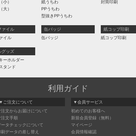
（小）
紙うちわ
封筒印刷
（大）
PPうちわ
型抜きPPうちわ
ファイル
缶バッジ
紙コップ印刷
ァイル
缶バッジ
紙コップ印刷
ルグッズ
キーホルダー
スタンド
利用ガイド
▼ご注文について
▼会員サービス
ご注文からお届けについて
初めてのお客様へ
ご注文手順
新規会員登録（無料）
データチェックについて
マイページ
印刷データの差し替え
会員情報確認