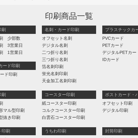
印刷商品一覧
印刷
名刺・カード印刷
プラスチックカ
刷 少部数
オフセット名刺
PVCカード
刷 3営業日
デジタル名刺
PETカード
刷 1営業日
二つ折り名刺
デジタルPETカー
三つ折り名刺
IDカード
判カード印刷
箔名刺印刷
蛍光名刺印刷
カード印刷
天金加工名刺印刷
印刷
コースター印刷
ポストカード・
刷
紙コースター印刷
オフセット印刷
形マル型印刷
コルクコースター印刷
デジタル印刷
型抜き印刷
白雲石コースター印刷
ト印刷
うちわ印刷
封筒印刷