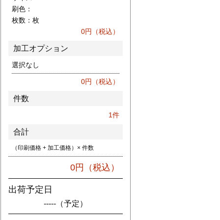
刷色：
枚数：
枚
0
円（税込）
加工オプション
選択なし
0
円（税込）
件数
1
件
合計
（印刷価格 + 加工価格）× 件数
0
円（税込）
出荷予定日
-----
（予定）