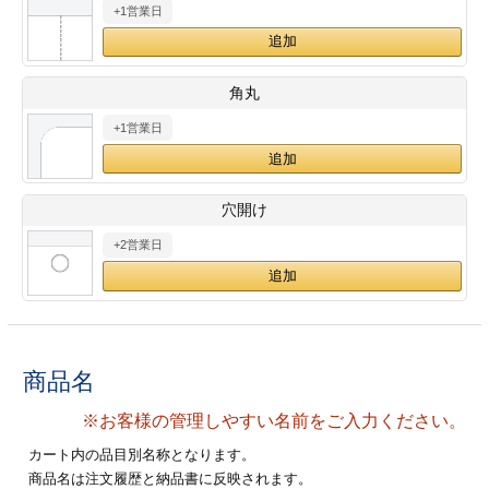
+1営業日
28
29
30
カード印刷
定形マル型
印刷
ス
・・・休業日
角丸
+1営業日
グ印刷
げ印刷
ト印刷
印刷
穴開け
刷
工名刺印刷
+2営業日
トフォルダー
ト印刷
ーファイル印刷
ラムカード印刷
商品名
ファイル印刷
印刷
※お客様の管理しやすい名前をご入力ください。
わ印刷
判カード印刷
カート内の品目別名称となります。
商品名は注文履歴と納品書に反映されます。