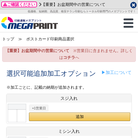
ご確認ください
【重要】お盆期間中の営業について
データ作成ガイド
ご利用ガイド
テンプレート
商品一覧
低価格、短納期、高品質、格安チラシ印刷ならトータル印刷専門のメガプリントです！
2026年 8月
ルグッズ
のお客様へ
印刷
作成前に
カード印刷
せ一覧
月
火
水
木
金
土
トップ
≫ ポストカード印刷商品選択
・ステッカー
ついて
判カード印刷
別ガイド
り名刺印刷
合わせ
1
3
4
5
6
7
8
【重要】お盆期間中の営業について
※営業日に含まれません。詳しく
刷物
について
カード印刷
ガイド
り名刺印刷
る質問FAQ
10
11
12
13
14
15
は
コチラ
へ
17
18
19
20
21
22
チックカード印刷
い方法
チックカード名刺
trator 加工指示ガイド
チックカード
もり
選択可能追加加工オプション
▶加工について
24
25
26
27
28
29
31
営業ツール印刷
法/送料について
ラムカード
カード印刷
ンプル請求
※加工ごとに、記載の納期が追加されます。
2026年 9月
スジ入れ
ティ・販促グッズ
ト印刷
印刷
月
火
水
木
金
土
+1営業日
1
2
3
4
5
ス＆盛り上げ印刷
定型マル型印刷
グ印刷
7
8
9
10
11
12
14
15
16
17
18
19
サイズ
ター印刷
ト印刷
ミシン入れ
21
22
23
24
25
26