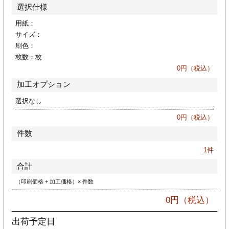
カー印刷
選択仕様
用紙：
サイズ：
刷色：
枚数：
枚
0
円（税込）
加工オプション
選択なし
0
円（税込）
件数
1
件
合計
（印刷価格 + 加工価格）× 件数
0
円（税込）
出荷予定日