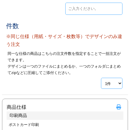
ジ
トフォルダー
ーファイル印刷
件数
プ印刷
ファイル印刷
※同じ仕様（用紙・サイズ・枚数等）でデザインのみ違
う注文
スリーブ印刷
刷
同一な仕様の商品はこちらの注文件数を指定することで一括注文が
できます。
ス加工
デザインは一つのファイルにまとめるか、一つのフォルダにまとめ
てzipなどに圧縮してご添付ください。
げ印刷
ジ
プ印刷
商品仕様
印刷商品
スリーブ
ポストカード印刷