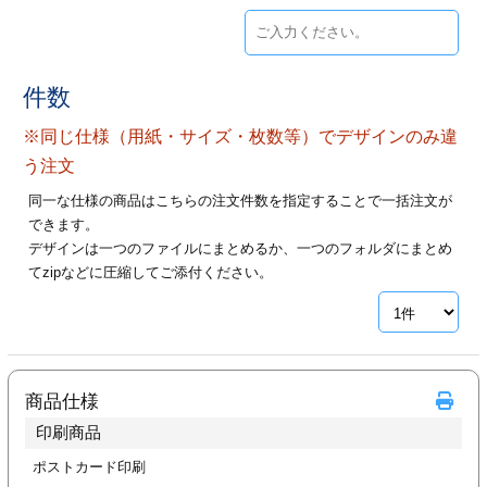
ジ
トフォルダー
ーファイル印刷
件数
プ印刷
ファイル印刷
※同じ仕様（用紙・サイズ・枚数等）でデザインのみ違
う注文
スリーブ印刷
刷
同一な仕様の商品はこちらの注文件数を指定することで一括注文が
できます。
ス加工
デザインは一つのファイルにまとめるか、一つのフォルダにまとめ
てzipなどに圧縮してご添付ください。
げ印刷
ジ
プ印刷
商品仕様
印刷商品
スリーブ
ポストカード印刷