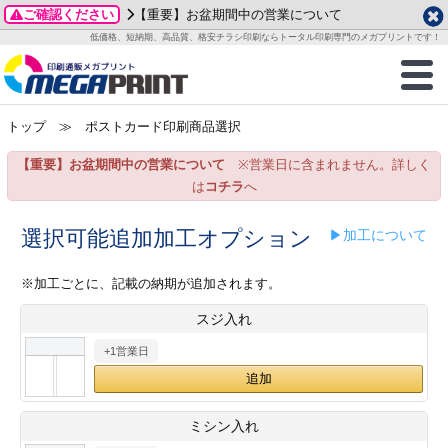
ご確認ください
【重要】お盆期間中の営業について
データ作成ガイド
ご利用ガイド
テンプレート
商品一覧
低価格、短納期、高品質、格安チラシ印刷ならトータル印刷専門のメガプリントです！
2026年 8月
ルグッズ
のお客様へ
印刷
作成前に
カード印刷
せ一覧
月
火
水
木
金
土
トップ
≫ ポストカード印刷商品選択
・ステッカー
ついて
判カード印刷
別ガイド
り名刺印刷
合わせ
1
3
4
5
6
7
8
【重要】お盆期間中の営業について
※営業日に含まれません。詳しく
刷物
について
カード印刷
ガイド
り名刺印刷
る質問FAQ
10
11
12
13
14
15
は
コチラ
へ
17
18
19
20
21
22
チックカード印刷
い方法
チックカード名刺
trator 加工指示ガイド
チックカード
もり
選択可能追加加工オプション
▶加工について
24
25
26
27
28
29
31
営業ツール印刷
法/送料について
ラムカード
カード印刷
ンプル請求
※加工ごとに、記載の納期が追加されます。
2026年 9月
スジ入れ
ティ・販促グッズ
ト印刷
印刷
月
火
水
木
金
土
+1営業日
1
2
3
4
5
ス＆盛り上げ印刷
定型マル型印刷
グ印刷
7
8
9
10
11
12
14
15
16
17
18
19
サイズ
ター印刷
ト印刷
ミシン入れ
21
22
23
24
25
26