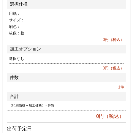
カー印刷
選択仕様
用紙：
サイズ：
刷色：
枚数：
枚
0
円（税込）
加工オプション
選択なし
0
円（税込）
件数
1
件
合計
（印刷価格 + 加工価格）× 件数
0
円（税込）
出荷予定日