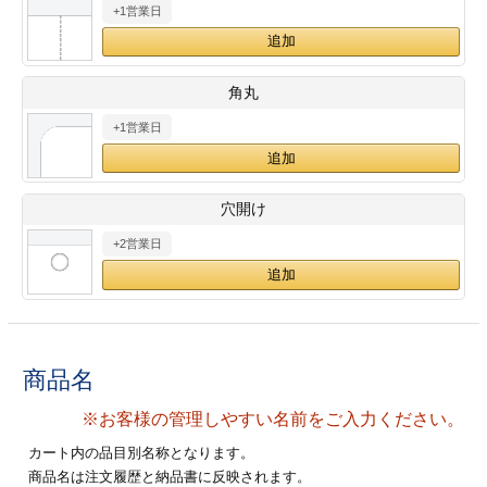
+1営業日
28
29
30
カード印刷
定形マル型
印刷
ス
・・・休業日
角丸
+1営業日
グ印刷
げ印刷
ト印刷
印刷
穴開け
刷
工名刺印刷
+2営業日
トフォルダー
ト印刷
ーファイル印刷
ラムカード印刷
商品名
ファイル印刷
印刷
※お客様の管理しやすい名前をご入力ください。
わ印刷
判カード印刷
カート内の品目別名称となります。
商品名は注文履歴と納品書に反映されます。