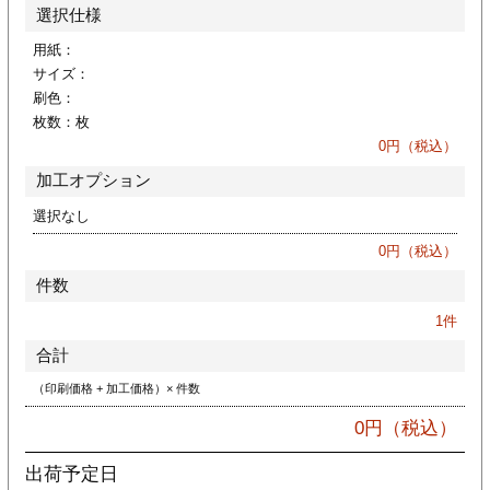
カー印刷
選択仕様
用紙：
サイズ：
刷色：
枚数：
枚
0
円（税込）
加工オプション
選択なし
0
円（税込）
件数
1
件
合計
（印刷価格 + 加工価格）× 件数
0
円（税込）
出荷予定日