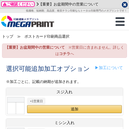
ご確認ください
【重要】お盆期間中の営業について
データ作成ガイド
ご利用ガイド
テンプレート
商品一覧
低価格、短納期、高品質、格安チラシ印刷ならトータル印刷専門のメガプリントです！
2026年 8月
ルグッズ
のお客様へ
印刷
作成前に
カード印刷
せ一覧
月
火
水
木
金
土
トップ
≫ ポストカード印刷商品選択
・ステッカー
ついて
判カード印刷
別ガイド
り名刺印刷
合わせ
1
3
4
5
6
7
8
【重要】お盆期間中の営業について
※営業日に含まれません。詳しく
刷物
について
カード印刷
ガイド
り名刺印刷
る質問FAQ
10
11
12
13
14
15
は
コチラ
へ
17
18
19
20
21
22
チックカード印刷
い方法
チックカード名刺
trator 加工指示ガイド
チックカード
もり
選択可能追加加工オプション
▶加工について
24
25
26
27
28
29
31
営業ツール印刷
法/送料について
ラムカード
カード印刷
ンプル請求
※加工ごとに、記載の納期が追加されます。
2026年 9月
スジ入れ
ティ・販促グッズ
ト印刷
印刷
月
火
水
木
金
土
+1営業日
1
2
3
4
5
ス＆盛り上げ印刷
定型マル型印刷
グ印刷
7
8
9
10
11
12
14
15
16
17
18
19
サイズ
ター印刷
ト印刷
ミシン入れ
21
22
23
24
25
26