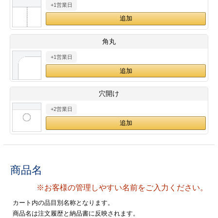
+1営業日
28
29
30
カード印刷
定形マル型
印刷
ス
・・・休業日
角丸
+1営業日
グ印刷
げ印刷
ト印刷
印刷
穴開け
刷
工名刺印刷
+2営業日
トフォルダー
ト印刷
ーファイル印刷
ラムカード印刷
商品名
ファイル印刷
印刷
※お客様の管理しやすい名前をご入力ください。
わ印刷
判カード印刷
カート内の品目別名称となります。
商品名は注文履歴と納品書に反映されます。