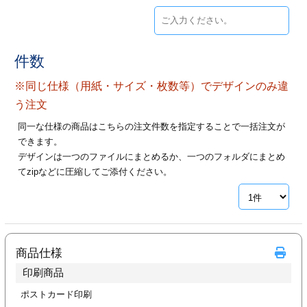
ジ
トフォルダー
ーファイル印刷
件数
プ印刷
ファイル印刷
※同じ仕様（用紙・サイズ・枚数等）でデザインのみ違
う注文
スリーブ印刷
刷
同一な仕様の商品はこちらの注文件数を指定することで一括注文が
できます。
ス加工
デザインは一つのファイルにまとめるか、一つのフォルダにまとめ
てzipなどに圧縮してご添付ください。
げ印刷
ジ
プ印刷
商品仕様
印刷商品
スリーブ
ポストカード印刷