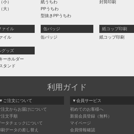
（小）
紙うちわ
封筒印刷
（大）
PPうちわ
型抜きPPうちわ
ファイル
缶バッジ
紙コップ印刷
ァイル
缶バッジ
紙コップ印刷
ルグッズ
キーホルダー
スタンド
利用ガイド
▼ご注文について
▼会員サービス
ご注文からお届けについて
初めてのお客様へ
ご注文手順
新規会員登録（無料）
データチェックについて
マイページ
印刷データの差し替え
会員情報確認