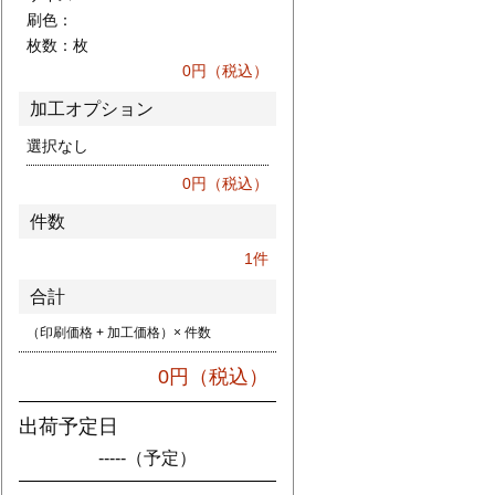
刷色：
枚数：
枚
0
円（税込）
加工オプション
選択なし
0
円（税込）
件数
1
件
合計
（印刷価格 + 加工価格）× 件数
0
円（税込）
出荷予定日
-----
（予定）