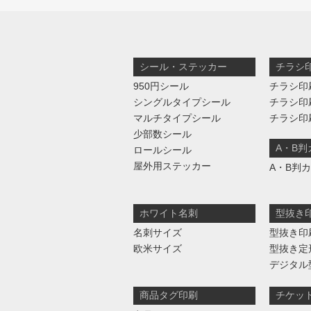
シール・ステッカー
チラシ
950円シール
チラシ印
シングルタイプシール
チラシ印
マルチタイプシール
チラシ印
少部数シール
A・B
ロールシール
屋外用ステッカー
A・B判
ホワイト名刺
型抜き
名刺サイズ
型抜き印
欧米サイズ
型抜き定
デジタル
商品タグ印刷
チケッ