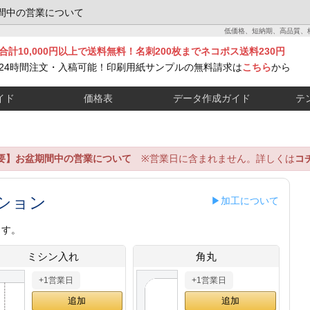
間中の営業について
低価格、短納期、高品質、
合計10,000円以上で送料無料！名刺200枚までネコポス送料230円
24時間注文・入稿可能！印刷用紙サンプルの無料請求は
こちら
から
イド
価格表
データ作成ガイド
テ
要】お盆期間中の営業について
※営業日に含まれません。詳しくは
コ
ション
▶加工について
ます。
ミシン入れ
角丸
+1営業日
+1営業日