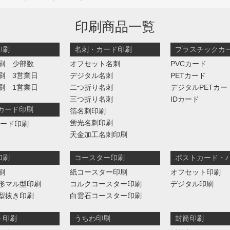
印刷商品一覧
印刷
名刺・カード印刷
プラスチックカ
刷 少部数
オフセット名刺
PVCカード
刷 3営業日
デジタル名刺
PETカード
刷 1営業日
二つ折り名刺
デジタルPETカー
三つ折り名刺
IDカード
判カード印刷
箔名刺印刷
蛍光名刺印刷
カード印刷
天金加工名刺印刷
印刷
コースター印刷
ポストカード・
刷
紙コースター印刷
オフセット印刷
形マル型印刷
コルクコースター印刷
デジタル印刷
型抜き印刷
白雲石コースター印刷
ト印刷
うちわ印刷
封筒印刷