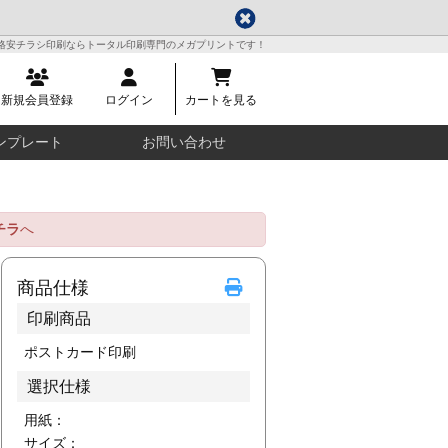
格安チラシ印刷ならトータル印刷専門のメガプリントです！
新規会員登録
ログイン
カートを見る
ンプレート
お問い合わせ
チラ
へ
商品仕様
印刷商品
ポストカード印刷
選択仕様
用紙：
サイズ：