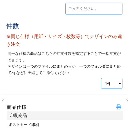
ジ
トフォルダー
ーファイル印刷
件数
プ印刷
ファイル印刷
※同じ仕様（用紙・サイズ・枚数等）でデザインのみ違
う注文
スリーブ印刷
刷
同一な仕様の商品はこちらの注文件数を指定することで一括注文が
できます。
ス加工
デザインは一つのファイルにまとめるか、一つのフォルダにまとめ
てzipなどに圧縮してご添付ください。
げ印刷
ジ
プ印刷
商品仕様
印刷商品
スリーブ
ポストカード印刷