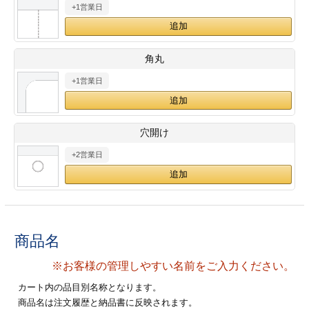
+1営業日
28
29
30
カード印刷
定形マル型
印刷
ス
・・・休業日
角丸
+1営業日
グ印刷
げ印刷
ト印刷
印刷
穴開け
刷
工名刺印刷
+2営業日
トフォルダー
ト印刷
ーファイル印刷
ラムカード印刷
商品名
ファイル印刷
印刷
※お客様の管理しやすい名前をご入力ください。
わ印刷
判カード印刷
カート内の品目別名称となります。
商品名は注文履歴と納品書に反映されます。