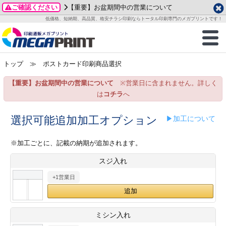
ご確認ください
【重要】お盆期間中の営業について
データ作成ガイド
ご利用ガイド
テンプレート
商品一覧
低価格、短納期、高品質、格安チラシ印刷ならトータル印刷専門のメガプリントです！
2026年 8月
ルグッズ
のお客様へ
印刷
作成前に
カード印刷
せ一覧
月
火
水
木
金
土
トップ
≫ ポストカード印刷商品選択
・ステッカー
ついて
判カード印刷
別ガイド
り名刺印刷
合わせ
1
3
4
5
6
7
8
【重要】お盆期間中の営業について
※営業日に含まれません。詳しく
刷物
について
カード印刷
ガイド
り名刺印刷
る質問FAQ
10
11
12
13
14
15
は
コチラ
へ
17
18
19
20
21
22
チックカード印刷
い方法
チックカード名刺
trator 加工指示ガイド
チックカード
もり
選択可能追加加工オプション
▶加工について
24
25
26
27
28
29
31
営業ツール印刷
法/送料について
ラムカード
カード印刷
ンプル請求
※加工ごとに、記載の納期が追加されます。
2026年 9月
スジ入れ
ティ・販促グッズ
ト印刷
印刷
月
火
水
木
金
土
+1営業日
1
2
3
4
5
ス＆盛り上げ印刷
定型マル型印刷
グ印刷
7
8
9
10
11
12
14
15
16
17
18
19
サイズ
ター印刷
ト印刷
ミシン入れ
21
22
23
24
25
26