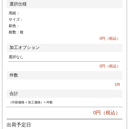
カー印刷
選択仕様
用紙：
サイズ：
刷色：
枚数：
枚
0
円（税込）
加工オプション
選択なし
0
円（税込）
件数
1
件
合計
（印刷価格 + 加工価格）× 件数
0
円（税込）
出荷予定日