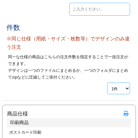
ジ
トフォルダー
ーファイル印刷
件数
プ印刷
ファイル印刷
※同じ仕様（用紙・サイズ・枚数等）でデザインのみ違
う注文
スリーブ印刷
刷
同一な仕様の商品はこちらの注文件数を指定することで一括注文が
できます。
ス加工
デザインは一つのファイルにまとめるか、一つのフォルダにまとめ
てzipなどに圧縮してご添付ください。
げ印刷
ジ
プ印刷
商品仕様
印刷商品
スリーブ
ポストカード印刷