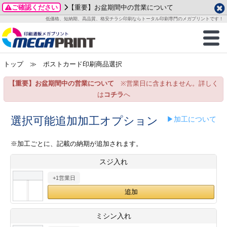
ご確認ください
【重要】お盆期間中の営業について
データ作成ガイド
ご利用ガイド
テンプレート
商品一覧
低価格、短納期、高品質、格安チラシ印刷ならトータル印刷専門のメガプリントです！
2026年 8月
ルグッズ
のお客様へ
印刷
作成前に
カード印刷
せ一覧
月
火
水
木
金
土
トップ
≫ ポストカード印刷商品選択
・ステッカー
ついて
判カード印刷
別ガイド
り名刺印刷
合わせ
1
3
4
5
6
7
8
【重要】お盆期間中の営業について
※営業日に含まれません。詳しく
刷物
について
カード印刷
ガイド
り名刺印刷
る質問FAQ
10
11
12
13
14
15
は
コチラ
へ
17
18
19
20
21
22
チックカード印刷
い方法
チックカード名刺
trator 加工指示ガイド
チックカード
もり
選択可能追加加工オプション
▶加工について
24
25
26
27
28
29
31
営業ツール印刷
法/送料について
ラムカード
カード印刷
ンプル請求
※加工ごとに、記載の納期が追加されます。
2026年 9月
スジ入れ
ティ・販促グッズ
ト印刷
印刷
月
火
水
木
金
土
+1営業日
1
2
3
4
5
ス＆盛り上げ印刷
定型マル型印刷
グ印刷
7
8
9
10
11
12
14
15
16
17
18
19
サイズ
ター印刷
ト印刷
ミシン入れ
21
22
23
24
25
26