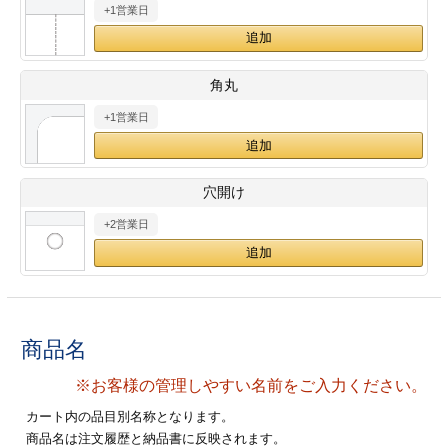
+1営業日
28
29
30
カード印刷
定形マル型
印刷
ス
・・・休業日
角丸
+1営業日
グ印刷
げ印刷
ト印刷
印刷
穴開け
刷
工名刺印刷
+2営業日
トフォルダー
ト印刷
ーファイル印刷
ラムカード印刷
商品名
ファイル印刷
印刷
※お客様の管理しやすい名前をご入力ください。
わ印刷
判カード印刷
カート内の品目別名称となります。
商品名は注文履歴と納品書に反映されます。