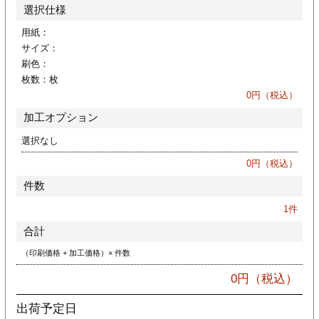
カー印刷
選択仕様
用紙：
サイズ：
刷色：
枚数：
枚
0
円（税込）
加工オプション
選択なし
0
円（税込）
件数
1
件
合計
（印刷価格 + 加工価格）× 件数
0
円（税込）
出荷予定日