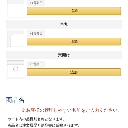
+1営業日
28
29
30
カード印刷
定形マル型
印刷
ス
・・・休業日
角丸
+1営業日
グ印刷
げ印刷
ト印刷
印刷
穴開け
刷
工名刺印刷
+2営業日
トフォルダー
ト印刷
ーファイル印刷
ラムカード印刷
商品名
ファイル印刷
印刷
※お客様の管理しやすい名前をご入力ください。
わ印刷
判カード印刷
カート内の品目別名称となります。
商品名は注文履歴と納品書に反映されます。