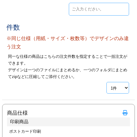
ジ
トフォルダー
ーファイル印刷
件数
プ印刷
ファイル印刷
※同じ仕様（用紙・サイズ・枚数等）でデザインのみ違
う注文
スリーブ印刷
刷
同一な仕様の商品はこちらの注文件数を指定することで一括注文が
できます。
ス加工
デザインは一つのファイルにまとめるか、一つのフォルダにまとめ
てzipなどに圧縮してご添付ください。
げ印刷
ジ
プ印刷
商品仕様
印刷商品
スリーブ
ポストカード印刷