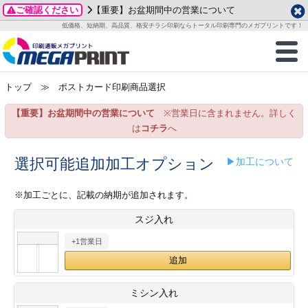
ご確認ください
【重要】お盆期間中の営業について
データ作成ガイド
ご利用ガイド
テンプレート
商品一覧
低価格、短納期、高品質、格安チラシ印刷ならトータル印刷専門のメガプリントです！
2026年 8月
ルグッズ
のお客様へ
印刷
作成前に
カード印刷
せ一覧
月
火
水
木
金
土
トップ
≫ ポストカード印刷商品選択
・ステッカー
ついて
判カード印刷
別ガイド
り名刺印刷
合わせ
1
3
4
5
6
7
8
【重要】お盆期間中の営業について
※営業日に含まれません。詳しく
刷物
について
カード印刷
ガイド
り名刺印刷
る質問FAQ
10
11
12
13
14
15
は
コチラ
へ
17
18
19
20
21
22
チックカード印刷
い方法
チックカード名刺
trator 加工指示ガイド
チックカード
もり
選択可能追加加工オプション
▶加工について
24
25
26
27
28
29
31
営業ツール印刷
法/送料について
ラムカード
カード印刷
ンプル請求
※加工ごとに、記載の納期が追加されます。
2026年 9月
スジ入れ
ティ・販促グッズ
ト印刷
印刷
月
火
水
木
金
土
+1営業日
1
2
3
4
5
ス＆盛り上げ印刷
定型マル型印刷
グ印刷
7
8
9
10
11
12
14
15
16
17
18
19
サイズ
ター印刷
ト印刷
ミシン入れ
21
22
23
24
25
26