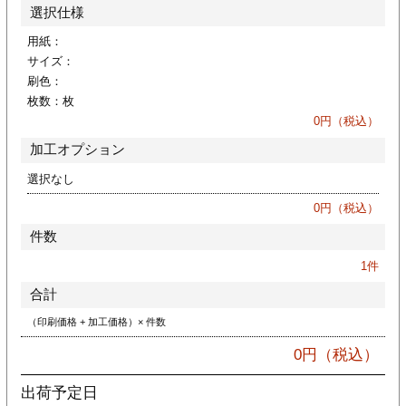
カー印刷
選択仕様
用紙：
サイズ：
刷色：
枚数：
枚
0
円（税込）
加工オプション
選択なし
0
円（税込）
件数
1
件
合計
（印刷価格 + 加工価格）× 件数
0
円（税込）
出荷予定日