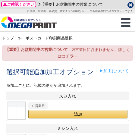
ご確認ください
【重要】お盆期間中の営業について
データ作成ガイド
ご利用ガイド
テンプレート
商品一覧
低価格、短納期、高品質、格安チラシ印刷ならトータル印刷専門のメガプリントです！
2026年 8月
ルグッズ
のお客様へ
印刷
作成前に
カード印刷
せ一覧
月
火
水
木
金
土
トップ
≫ ポストカード印刷商品選択
・ステッカー
ついて
判カード印刷
別ガイド
り名刺印刷
合わせ
1
3
4
5
6
7
8
【重要】お盆期間中の営業について
※営業日に含まれません。詳しく
刷物
について
カード印刷
ガイド
り名刺印刷
る質問FAQ
10
11
12
13
14
15
は
コチラ
へ
17
18
19
20
21
22
チックカード印刷
い方法
チックカード名刺
trator 加工指示ガイド
チックカード
もり
選択可能追加加工オプション
▶加工について
24
25
26
27
28
29
31
営業ツール印刷
法/送料について
ラムカード
カード印刷
ンプル請求
※加工ごとに、記載の納期が追加されます。
2026年 9月
スジ入れ
ティ・販促グッズ
ト印刷
印刷
月
火
水
木
金
土
+1営業日
1
2
3
4
5
ス＆盛り上げ印刷
定型マル型印刷
グ印刷
7
8
9
10
11
12
14
15
16
17
18
19
サイズ
ター印刷
ト印刷
ミシン入れ
21
22
23
24
25
26