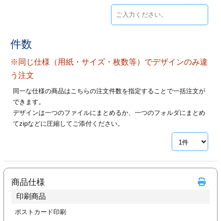
ジ
トフォルダー
ーファイル印刷
件数
プ印刷
ファイル印刷
※同じ仕様（用紙・サイズ・枚数等）でデザインのみ違
う注文
スリーブ印刷
刷
同一な仕様の商品はこちらの注文件数を指定することで一括注文が
できます。
ス加工
デザインは一つのファイルにまとめるか、一つのフォルダにまとめ
てzipなどに圧縮してご添付ください。
げ印刷
ジ
プ印刷
商品仕様
印刷商品
スリーブ
ポストカード印刷