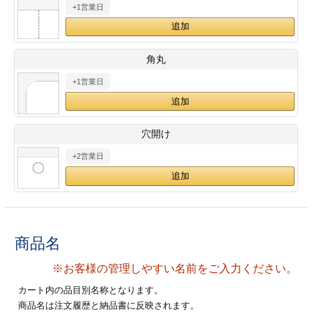
+1営業日
28
29
30
カード印刷
定形マル型
印刷
ス
・・・休業日
角丸
+1営業日
グ印刷
げ印刷
ト印刷
印刷
穴開け
刷
工名刺印刷
+2営業日
トフォルダー
ト印刷
ーファイル印刷
ラムカード印刷
商品名
ファイル印刷
印刷
※お客様の管理しやすい名前をご入力ください。
わ印刷
判カード印刷
カート内の品目別名称となります。
商品名は注文履歴と納品書に反映されます。