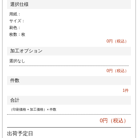
カー印刷
選択仕様
用紙：
サイズ：
刷色：
枚数：
枚
0
円（税込）
加工オプション
選択なし
0
円（税込）
件数
1
件
合計
（印刷価格 + 加工価格）× 件数
0
円（税込）
出荷予定日