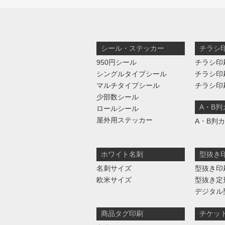
シール・ステッカー
チラシ
950円シール
チラシ印
シングルタイプシール
チラシ印
マルチタイプシール
チラシ印
少部数シール
A・B
ロールシール
屋外用ステッカー
A・B判
ホワイト名刺
型抜き
名刺サイズ
型抜き印
欧米サイズ
型抜き定
デジタル
商品タグ印刷
チケッ