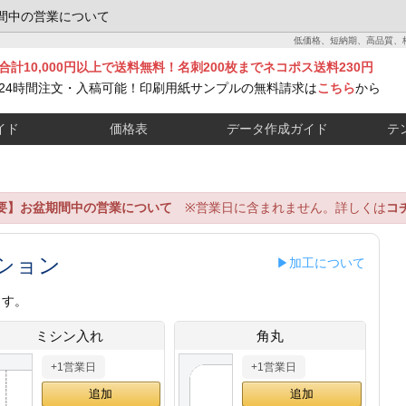
間中の営業について
低価格、短納期、高品質、
合計10,000円以上で送料無料！名刺200枚までネコポス送料230円
24時間注文・入稿可能！印刷用紙サンプルの無料請求は
こちら
から
イド
価格表
データ作成ガイド
テ
要】お盆期間中の営業について
※営業日に含まれません。詳しくは
コ
ション
▶加工について
ます。
ミシン入れ
角丸
+1営業日
+1営業日