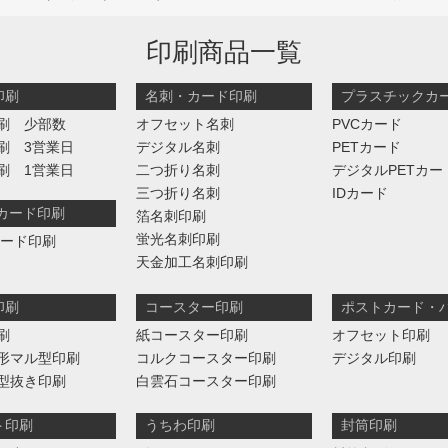
印刷商品一覧
印刷
名刺・カード印刷
プラスチックカ
刷 少部数
オフセット名刺
PVCカード
刷 3営業日
デジタル名刺
PETカード
刷 1営業日
二つ折り名刺
デジタルPETカー
三つ折り名刺
IDカード
判カード印刷
箔名刺印刷
蛍光名刺印刷
カード印刷
天金加工名刺印刷
印刷
コースター印刷
ポストカード・
刷
紙コースター印刷
オフセット印刷
形マル型印刷
コルクコースター印刷
デジタル印刷
型抜き印刷
白雲石コースター印刷
ト印刷
うちわ印刷
封筒印刷