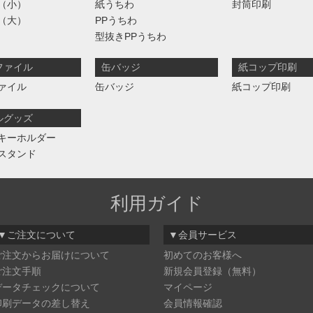
（小）
紙うちわ
封筒印刷
（大）
PPうちわ
型抜きPPうちわ
ファイル
缶バッジ
紙コップ印刷
ァイル
缶バッジ
紙コップ印刷
ルグッズ
キーホルダー
スタンド
利用ガイド
▼ご注文について
▼会員サービス
ご注文からお届けについて
初めてのお客様へ
ご注文手順
新規会員登録（無料）
データチェックについて
マイページ
印刷データの差し替え
会員情報確認