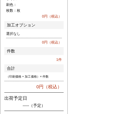
刷色：
枚数：
枚
0
円（税込）
加工オプション
選択なし
0
円（税込）
件数
1
件
合計
（印刷価格 + 加工価格）× 件数
0
円（税込）
出荷予定日
-----
（予定）