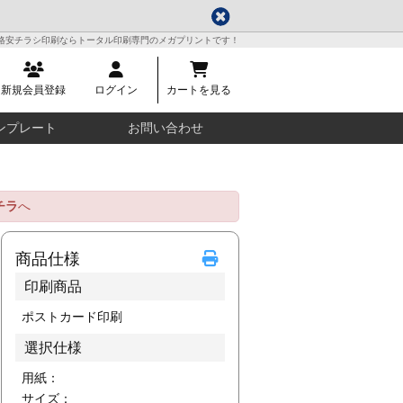
格安チラシ印刷ならトータル印刷専門のメガプリントです！
新規会員登録
ログイン
カートを見る
ンプレート
お問い合わせ
チラ
へ
商品仕様
印刷商品
ポストカード印刷
選択仕様
用紙：
サイズ：