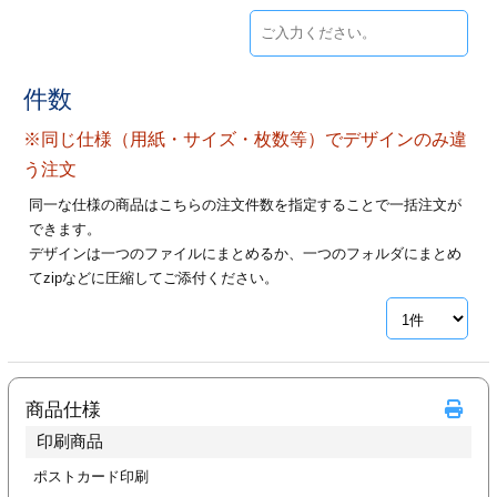
ジ
トフォルダー
ーファイル印刷
件数
プ印刷
ファイル印刷
※同じ仕様（用紙・サイズ・枚数等）でデザインのみ違
う注文
スリーブ印刷
刷
同一な仕様の商品はこちらの注文件数を指定することで一括注文が
できます。
ス加工
デザインは一つのファイルにまとめるか、一つのフォルダにまとめ
てzipなどに圧縮してご添付ください。
げ印刷
ジ
プ印刷
商品仕様
印刷商品
スリーブ
ポストカード印刷