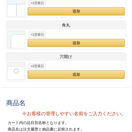
+1営業日
28
29
30
カード印刷
定形マル型
印刷
ス
・・・休業日
角丸
+1営業日
グ印刷
げ印刷
ト印刷
印刷
穴開け
刷
工名刺印刷
+2営業日
トフォルダー
ト印刷
ーファイル印刷
ラムカード印刷
商品名
ファイル印刷
印刷
※お客様の管理しやすい名前をご入力ください。
わ印刷
判カード印刷
カート内の品目別名称となります。
商品名は注文履歴と納品書に反映されます。