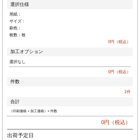
カー印刷
選択仕様
用紙：
サイズ：
刷色：
枚数：
枚
0
円（税込）
加工オプション
選択なし
0
円（税込）
件数
1
件
合計
（印刷価格 + 加工価格）× 件数
0
円（税込）
出荷予定日