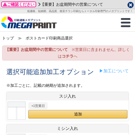
ご確認ください
【重要】お盆期間中の営業について
データ作成ガイド
ご利用ガイド
テンプレート
商品一覧
低価格、短納期、高品質、格安チラシ印刷ならトータル印刷専門のメガプリントです！
2026年 8月
ルグッズ
のお客様へ
印刷
作成前に
カード印刷
せ一覧
月
火
水
木
金
土
トップ
≫ ポストカード印刷商品選択
・ステッカー
ついて
判カード印刷
別ガイド
り名刺印刷
合わせ
1
3
4
5
6
7
8
【重要】お盆期間中の営業について
※営業日に含まれません。詳しく
刷物
について
カード印刷
ガイド
り名刺印刷
る質問FAQ
10
11
12
13
14
15
は
コチラ
へ
17
18
19
20
21
22
チックカード印刷
い方法
チックカード名刺
trator 加工指示ガイド
チックカード
もり
選択可能追加加工オプション
▶加工について
24
25
26
27
28
29
31
営業ツール印刷
法/送料について
ラムカード
カード印刷
ンプル請求
※加工ごとに、記載の納期が追加されます。
2026年 9月
スジ入れ
ティ・販促グッズ
ト印刷
印刷
月
火
水
木
金
土
+1営業日
1
2
3
4
5
ス＆盛り上げ印刷
定型マル型印刷
グ印刷
7
8
9
10
11
12
14
15
16
17
18
19
サイズ
ター印刷
ト印刷
ミシン入れ
21
22
23
24
25
26