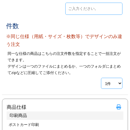
ジ
トフォルダー
ーファイル印刷
件数
プ印刷
ファイル印刷
※同じ仕様（用紙・サイズ・枚数等）でデザインのみ違
う注文
スリーブ印刷
刷
同一な仕様の商品はこちらの注文件数を指定することで一括注文が
できます。
ス加工
デザインは一つのファイルにまとめるか、一つのフォルダにまとめ
てzipなどに圧縮してご添付ください。
げ印刷
ジ
プ印刷
商品仕様
印刷商品
スリーブ
ポストカード印刷