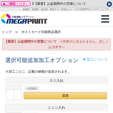
ご確認ください
【重要】お盆期間中の営業について
データ作成ガイド
ご利用ガイド
テンプレート
商品一覧
低価格、短納期、高品質、格安チラシ印刷ならトータル印刷専門のメガプリントです！
2026年 8月
ルグッズ
のお客様へ
印刷
作成前に
カード印刷
せ一覧
月
火
水
木
金
土
トップ
≫ ポストカード印刷商品選択
・ステッカー
ついて
判カード印刷
別ガイド
り名刺印刷
合わせ
1
3
4
5
6
7
8
【重要】お盆期間中の営業について
※営業日に含まれません。詳しく
刷物
について
カード印刷
ガイド
り名刺印刷
る質問FAQ
10
11
12
13
14
15
は
コチラ
へ
17
18
19
20
21
22
チックカード印刷
い方法
チックカード名刺
trator 加工指示ガイド
チックカード
もり
選択可能追加加工オプション
▶加工について
24
25
26
27
28
29
31
営業ツール印刷
法/送料について
ラムカード
カード印刷
ンプル請求
※加工ごとに、記載の納期が追加されます。
2026年 9月
スジ入れ
ティ・販促グッズ
ト印刷
印刷
月
火
水
木
金
土
+1営業日
1
2
3
4
5
ス＆盛り上げ印刷
定型マル型印刷
グ印刷
7
8
9
10
11
12
14
15
16
17
18
19
サイズ
ター印刷
ト印刷
ミシン入れ
21
22
23
24
25
26