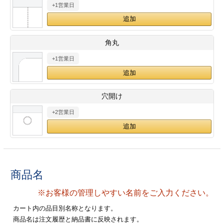
+1営業日
28
29
30
カード印刷
定形マル型
印刷
ス
・・・休業日
角丸
+1営業日
グ印刷
げ印刷
ト印刷
印刷
穴開け
刷
工名刺印刷
+2営業日
トフォルダー
ト印刷
ーファイル印刷
ラムカード印刷
商品名
ファイル印刷
印刷
※お客様の管理しやすい名前をご入力ください。
わ印刷
判カード印刷
カート内の品目別名称となります。
商品名は注文履歴と納品書に反映されます。