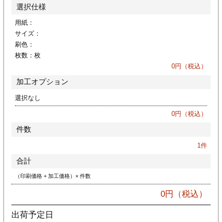
カー印刷
選択仕様
用紙：
サイズ：
刷色：
枚数：
枚
0
円（税込）
加工オプション
選択なし
0
円（税込）
件数
1
件
合計
（印刷価格 + 加工価格）× 件数
0
円（税込）
出荷予定日