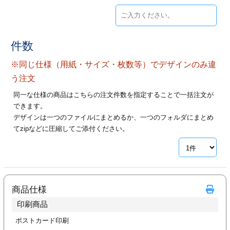
ジ
トフォルダー
ーファイル印刷
件数
プ印刷
ファイル印刷
※同じ仕様（用紙・サイズ・枚数等）でデザインのみ違
う注文
スリーブ印刷
刷
同一な仕様の商品はこちらの注文件数を指定することで一括注文が
できます。
ス加工
デザインは一つのファイルにまとめるか、一つのフォルダにまとめ
てzipなどに圧縮してご添付ください。
げ印刷
ジ
プ印刷
商品仕様
印刷商品
スリーブ
ポストカード印刷