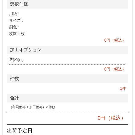
カー印刷
選択仕様
用紙：
サイズ：
刷色：
枚数：
枚
0
円（税込）
加工オプション
選択なし
0
円（税込）
件数
1
件
合計
（印刷価格 + 加工価格）× 件数
0
円（税込）
出荷予定日