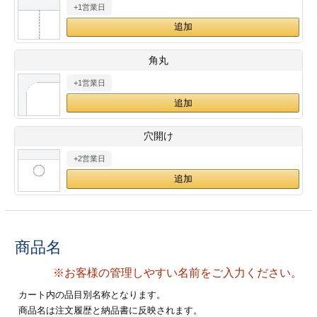
+1営業日
28
29
30
カード印刷
定形マル型
印刷
ス
・・・休業日
角丸
+1営業日
グ印刷
げ印刷
ト印刷
印刷
穴開け
刷
工名刺印刷
+2営業日
トフォルダー
ト印刷
ーファイル印刷
ラムカード印刷
商品名
ファイル印刷
印刷
※お客様の管理しやすい名前をご入力ください。
わ印刷
判カード印刷
カート内の品目別名称となります。
商品名は注文履歴と納品書に反映されます。