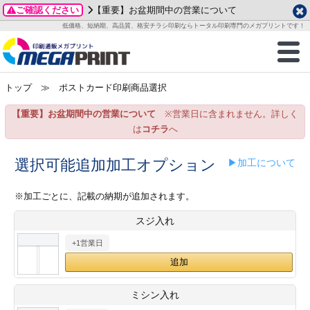
ご確認ください
【重要】お盆期間中の営業について
データ作成ガイド
ご利用ガイド
テンプレート
商品一覧
低価格、短納期、高品質、格安チラシ印刷ならトータル印刷専門のメガプリントです！
2026年 8月
ルグッズ
のお客様へ
印刷
作成前に
カード印刷
せ一覧
月
火
水
木
金
土
トップ
≫ ポストカード印刷商品選択
・ステッカー
ついて
判カード印刷
別ガイド
り名刺印刷
合わせ
1
3
4
5
6
7
8
【重要】お盆期間中の営業について
※営業日に含まれません。詳しく
刷物
について
カード印刷
ガイド
り名刺印刷
る質問FAQ
10
11
12
13
14
15
は
コチラ
へ
17
18
19
20
21
22
チックカード印刷
い方法
チックカード名刺
trator 加工指示ガイド
チックカード
もり
選択可能追加加工オプション
▶加工について
24
25
26
27
28
29
31
営業ツール印刷
法/送料について
ラムカード
カード印刷
ンプル請求
※加工ごとに、記載の納期が追加されます。
2026年 9月
スジ入れ
ティ・販促グッズ
ト印刷
印刷
月
火
水
木
金
土
+1営業日
1
2
3
4
5
ス＆盛り上げ印刷
定型マル型印刷
グ印刷
7
8
9
10
11
12
14
15
16
17
18
19
サイズ
ター印刷
ト印刷
ミシン入れ
21
22
23
24
25
26