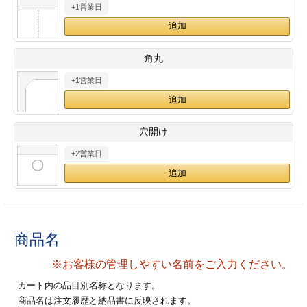
+1営業日
28
29
30
カード印刷
定形マル型
印刷
ス
・・・休業日
角丸
+1営業日
グ印刷
げ印刷
ト印刷
印刷
穴開け
刷
工名刺印刷
+2営業日
トフォルダー
ト印刷
ーファイル印刷
ラムカード印刷
商品名
ファイル印刷
印刷
※お客様の管理しやすい名前をご入力ください。
わ印刷
判カード印刷
カート内の品目別名称となります。
商品名は注文履歴と納品書に反映されます。