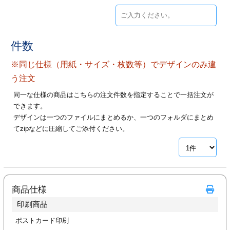
ジ
トフォルダー
ーファイル印刷
件数
プ印刷
ファイル印刷
※同じ仕様（用紙・サイズ・枚数等）でデザインのみ違
う注文
スリーブ印刷
刷
同一な仕様の商品はこちらの注文件数を指定することで一括注文が
できます。
ス加工
デザインは一つのファイルにまとめるか、一つのフォルダにまとめ
てzipなどに圧縮してご添付ください。
げ印刷
ジ
プ印刷
商品仕様
印刷商品
スリーブ
ポストカード印刷