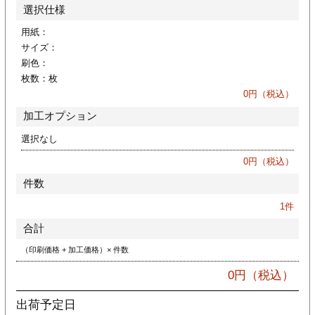
カー印刷
選択仕様
用紙：
サイズ：
刷色：
枚数：
枚
0
円（税込）
加工オプション
選択なし
0
円（税込）
件数
1
件
合計
（印刷価格 + 加工価格）× 件数
0
円（税込）
出荷予定日