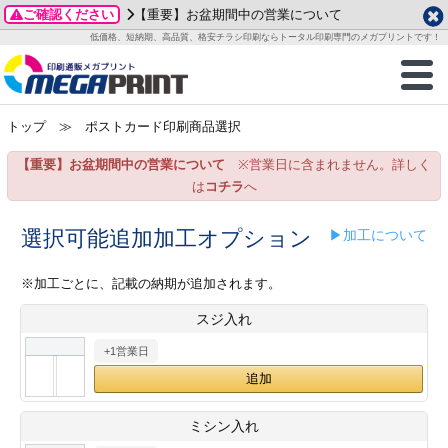
ご確認ください
【重要】お盆期間中の営業について
データ作成ガイド
ご利用ガイド
テンプレート
商品一覧
低価格、短納期、高品質、格安チラシ印刷ならトータル印刷専門のメガプリントです！
2026年 8月
ルグッズ
のお客様へ
印刷
作成前に
カード印刷
せ一覧
月
火
水
木
金
土
トップ
≫ ポストカード印刷商品選択
・ステッカー
ついて
判カード印刷
別ガイド
り名刺印刷
合わせ
1
3
4
5
6
7
8
【重要】お盆期間中の営業について
※営業日に含まれません。詳しく
刷物
について
カード印刷
ガイド
り名刺印刷
る質問FAQ
10
11
12
13
14
15
は
コチラ
へ
17
18
19
20
21
22
チックカード印刷
い方法
チックカード名刺
trator 加工指示ガイド
チックカード
もり
選択可能追加加工オプション
▶加工について
24
25
26
27
28
29
31
営業ツール印刷
法/送料について
ラムカード
カード印刷
ンプル請求
※加工ごとに、記載の納期が追加されます。
2026年 9月
スジ入れ
ティ・販促グッズ
ト印刷
印刷
月
火
水
木
金
土
+1営業日
1
2
3
4
5
ス＆盛り上げ印刷
定型マル型印刷
グ印刷
7
8
9
10
11
12
14
15
16
17
18
19
サイズ
ター印刷
ト印刷
ミシン入れ
21
22
23
24
25
26