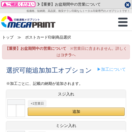
ご確認ください
【重要】お盆期間中の営業について
データ作成ガイド
ご利用ガイド
テンプレート
商品一覧
低価格、短納期、高品質、格安チラシ印刷ならトータル印刷専門のメガプリントです！
2026年 8月
ルグッズ
のお客様へ
印刷
作成前に
カード印刷
せ一覧
月
火
水
木
金
土
トップ
≫ ポストカード印刷商品選択
・ステッカー
ついて
判カード印刷
別ガイド
り名刺印刷
合わせ
1
3
4
5
6
7
8
【重要】お盆期間中の営業について
※営業日に含まれません。詳しく
刷物
について
カード印刷
ガイド
り名刺印刷
る質問FAQ
10
11
12
13
14
15
は
コチラ
へ
17
18
19
20
21
22
チックカード印刷
い方法
チックカード名刺
trator 加工指示ガイド
チックカード
もり
選択可能追加加工オプション
▶加工について
24
25
26
27
28
29
31
営業ツール印刷
法/送料について
ラムカード
カード印刷
ンプル請求
※加工ごとに、記載の納期が追加されます。
2026年 9月
スジ入れ
ティ・販促グッズ
ト印刷
印刷
月
火
水
木
金
土
+1営業日
1
2
3
4
5
ス＆盛り上げ印刷
定型マル型印刷
グ印刷
7
8
9
10
11
12
14
15
16
17
18
19
サイズ
ター印刷
ト印刷
ミシン入れ
21
22
23
24
25
26