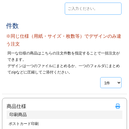
ジ
トフォルダー
ーファイル印刷
件数
プ印刷
ファイル印刷
※同じ仕様（用紙・サイズ・枚数等）でデザインのみ違
う注文
スリーブ印刷
刷
同一な仕様の商品はこちらの注文件数を指定することで一括注文が
できます。
ス加工
デザインは一つのファイルにまとめるか、一つのフォルダにまとめ
てzipなどに圧縮してご添付ください。
げ印刷
ジ
プ印刷
商品仕様
印刷商品
スリーブ
ポストカード印刷