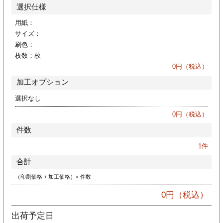
カー印刷
選択仕様
用紙：
サイズ：
刷色：
枚数：
枚
0
円（税込）
加工オプション
選択なし
0
円（税込）
件数
1
件
合計
（印刷価格 + 加工価格）× 件数
0
円（税込）
出荷予定日