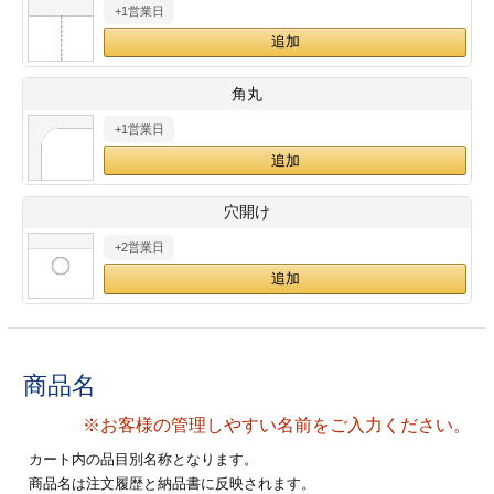
+1営業日
28
29
30
カード印刷
定形マル型
印刷
ス
・・・休業日
角丸
+1営業日
グ印刷
げ印刷
ト印刷
印刷
穴開け
刷
工名刺印刷
+2営業日
トフォルダー
ト印刷
ーファイル印刷
ラムカード印刷
商品名
ファイル印刷
印刷
※お客様の管理しやすい名前をご入力ください。
わ印刷
判カード印刷
カート内の品目別名称となります。
商品名は注文履歴と納品書に反映されます。