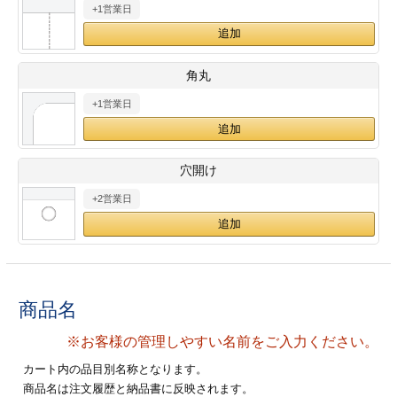
+1営業日
28
29
30
カード印刷
定形マル型
印刷
ス
・・・休業日
角丸
+1営業日
グ印刷
げ印刷
ト印刷
印刷
穴開け
刷
工名刺印刷
+2営業日
トフォルダー
ト印刷
ーファイル印刷
ラムカード印刷
商品名
ファイル印刷
印刷
※お客様の管理しやすい名前をご入力ください。
わ印刷
判カード印刷
カート内の品目別名称となります。
商品名は注文履歴と納品書に反映されます。