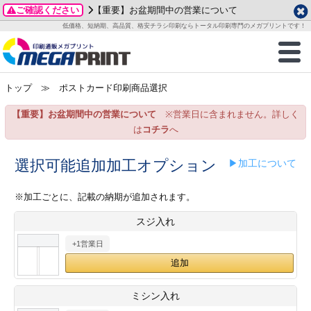
ご確認ください
【重要】お盆期間中の営業について
データ作成ガイド
ご利用ガイド
テンプレート
商品一覧
低価格、短納期、高品質、格安チラシ印刷ならトータル印刷専門のメガプリントです！
2026年 8月
ルグッズ
のお客様へ
印刷
作成前に
カード印刷
せ一覧
月
火
水
木
金
土
トップ
≫ ポストカード印刷商品選択
・ステッカー
ついて
判カード印刷
別ガイド
り名刺印刷
合わせ
1
3
4
5
6
7
8
【重要】お盆期間中の営業について
※営業日に含まれません。詳しく
刷物
について
カード印刷
ガイド
り名刺印刷
る質問FAQ
10
11
12
13
14
15
は
コチラ
へ
17
18
19
20
21
22
チックカード印刷
い方法
チックカード名刺
trator 加工指示ガイド
チックカード
もり
選択可能追加加工オプション
▶加工について
24
25
26
27
28
29
31
営業ツール印刷
法/送料について
ラムカード
カード印刷
ンプル請求
※加工ごとに、記載の納期が追加されます。
2026年 9月
スジ入れ
ティ・販促グッズ
ト印刷
印刷
月
火
水
木
金
土
+1営業日
1
2
3
4
5
ス＆盛り上げ印刷
定型マル型印刷
グ印刷
7
8
9
10
11
12
14
15
16
17
18
19
サイズ
ター印刷
ト印刷
ミシン入れ
21
22
23
24
25
26