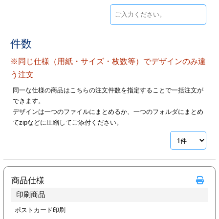
ジ
トフォルダー
ーファイル印刷
件数
プ印刷
ファイル印刷
※同じ仕様（用紙・サイズ・枚数等）でデザインのみ違
う注文
スリーブ印刷
刷
同一な仕様の商品はこちらの注文件数を指定することで一括注文が
できます。
ス加工
デザインは一つのファイルにまとめるか、一つのフォルダにまとめ
てzipなどに圧縮してご添付ください。
げ印刷
ジ
プ印刷
商品仕様
印刷商品
スリーブ
ポストカード印刷