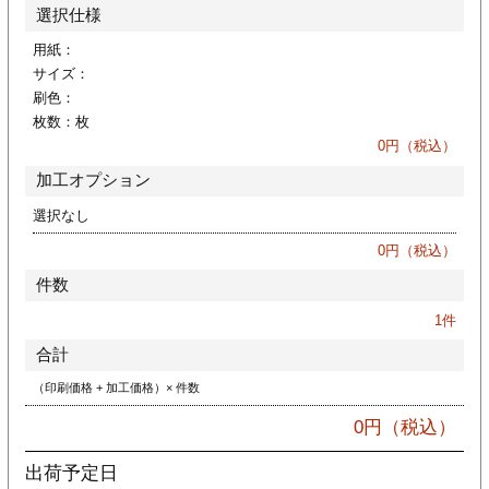
カー印刷
選択仕様
用紙：
サイズ：
刷色：
枚数：
枚
0
円（税込）
加工オプション
選択なし
0
円（税込）
件数
1
件
合計
（印刷価格 + 加工価格）× 件数
0
円（税込）
出荷予定日