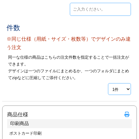
ジ
トフォルダー
ーファイル印刷
件数
プ印刷
ファイル印刷
※同じ仕様（用紙・サイズ・枚数等）でデザインのみ違
う注文
スリーブ印刷
刷
同一な仕様の商品はこちらの注文件数を指定することで一括注文が
できます。
ス加工
デザインは一つのファイルにまとめるか、一つのフォルダにまとめ
てzipなどに圧縮してご添付ください。
げ印刷
ジ
プ印刷
商品仕様
印刷商品
スリーブ
ポストカード印刷