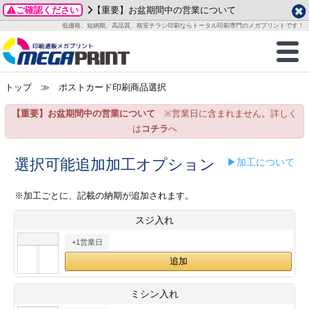
ご確認ください
【重要】お盆期間中の営業について
データ作成ガイド
ご利用ガイド
テンプレート
商品一覧
低価格、短納期、高品質、格安チラシ印刷ならトータル印刷専門のメガプリントです！
2026年 8月
ルグッズ
のお客様へ
印刷
作成前に
カード印刷
せ一覧
月
火
水
木
金
土
トップ
≫ ポストカード印刷商品選択
・ステッカー
ついて
判カード印刷
別ガイド
り名刺印刷
合わせ
1
3
4
5
6
7
8
【重要】お盆期間中の営業について
※営業日に含まれません。詳しく
刷物
について
カード印刷
ガイド
り名刺印刷
る質問FAQ
10
11
12
13
14
15
は
コチラ
へ
17
18
19
20
21
22
チックカード印刷
い方法
チックカード名刺
trator 加工指示ガイド
チックカード
もり
選択可能追加加工オプション
▶加工について
24
25
26
27
28
29
31
営業ツール印刷
法/送料について
ラムカード
カード印刷
ンプル請求
※加工ごとに、記載の納期が追加されます。
2026年 9月
スジ入れ
ティ・販促グッズ
ト印刷
印刷
月
火
水
木
金
土
+1営業日
1
2
3
4
5
ス＆盛り上げ印刷
定型マル型印刷
グ印刷
7
8
9
10
11
12
14
15
16
17
18
19
サイズ
ター印刷
ト印刷
ミシン入れ
21
22
23
24
25
26