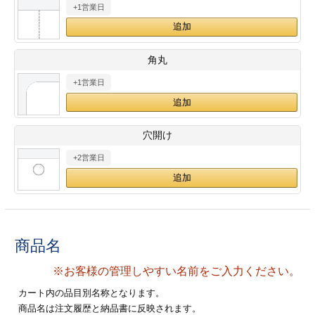
+1営業日
28
29
30
カード印刷
定形マル型
印刷
ス
・・・休業日
角丸
+1営業日
グ印刷
げ印刷
ト印刷
印刷
穴開け
刷
工名刺印刷
+2営業日
トフォルダー
ト印刷
ーファイル印刷
ラムカード印刷
商品名
ファイル印刷
印刷
※お客様の管理しやすい名前をご入力ください。
わ印刷
判カード印刷
カート内の品目別名称となります。
商品名は注文履歴と納品書に反映されます。