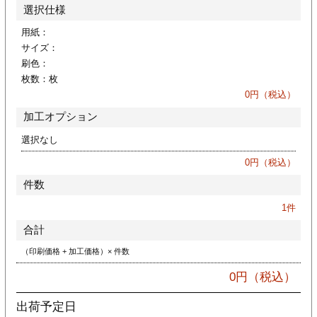
カー印刷
選択仕様
用紙：
サイズ：
刷色：
枚数：
枚
0
円（税込）
加工オプション
選択なし
0
円（税込）
件数
1
件
合計
（印刷価格 + 加工価格）× 件数
0
円（税込）
出荷予定日