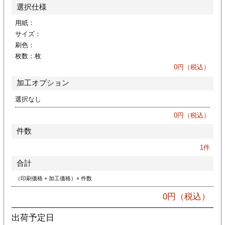
カー印刷
選択仕様
用紙：
サイズ：
刷色：
枚数：
枚
0
円（税込）
加工オプション
選択なし
0
円（税込）
件数
1
件
合計
（印刷価格 + 加工価格）× 件数
0
円（税込）
出荷予定日