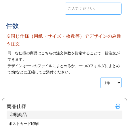
ジ
トフォルダー
ーファイル印刷
件数
プ印刷
ファイル印刷
※同じ仕様（用紙・サイズ・枚数等）でデザインのみ違
う注文
スリーブ印刷
刷
同一な仕様の商品はこちらの注文件数を指定することで一括注文が
できます。
ス加工
デザインは一つのファイルにまとめるか、一つのフォルダにまとめ
てzipなどに圧縮してご添付ください。
げ印刷
ジ
プ印刷
商品仕様
印刷商品
スリーブ
ポストカード印刷