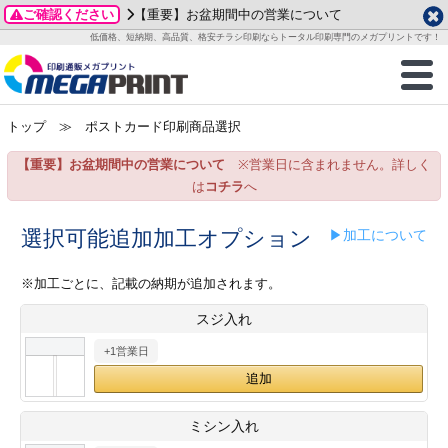
ご確認ください
【重要】お盆期間中の営業について
データ作成ガイド
ご利用ガイド
テンプレート
商品一覧
低価格、短納期、高品質、格安チラシ印刷ならトータル印刷専門のメガプリントです！
2026年 8月
ルグッズ
のお客様へ
印刷
作成前に
カード印刷
せ一覧
月
火
水
木
金
土
トップ
≫ ポストカード印刷商品選択
・ステッカー
ついて
判カード印刷
別ガイド
り名刺印刷
合わせ
1
3
4
5
6
7
8
【重要】お盆期間中の営業について
※営業日に含まれません。詳しく
刷物
について
カード印刷
ガイド
り名刺印刷
る質問FAQ
10
11
12
13
14
15
は
コチラ
へ
17
18
19
20
21
22
チックカード印刷
い方法
チックカード名刺
trator 加工指示ガイド
チックカード
もり
選択可能追加加工オプション
▶加工について
24
25
26
27
28
29
31
営業ツール印刷
法/送料について
ラムカード
カード印刷
ンプル請求
※加工ごとに、記載の納期が追加されます。
2026年 9月
スジ入れ
ティ・販促グッズ
ト印刷
印刷
月
火
水
木
金
土
+1営業日
1
2
3
4
5
ス＆盛り上げ印刷
定型マル型印刷
グ印刷
7
8
9
10
11
12
14
15
16
17
18
19
サイズ
ター印刷
ト印刷
ミシン入れ
21
22
23
24
25
26