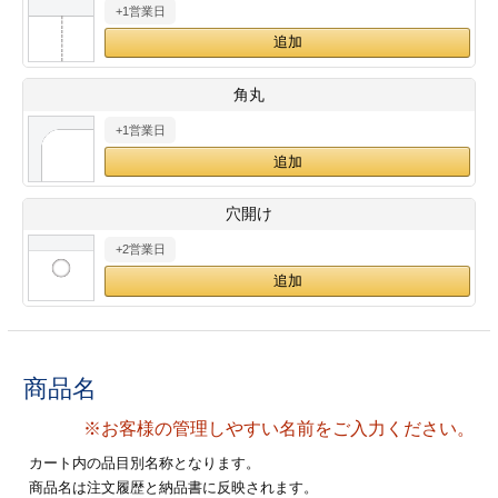
+1営業日
28
29
30
カード印刷
定形マル型
印刷
ス
・・・休業日
角丸
+1営業日
グ印刷
げ印刷
ト印刷
印刷
穴開け
刷
工名刺印刷
+2営業日
トフォルダー
ト印刷
ーファイル印刷
ラムカード印刷
商品名
ファイル印刷
印刷
※お客様の管理しやすい名前をご入力ください。
わ印刷
判カード印刷
カート内の品目別名称となります。
商品名は注文履歴と納品書に反映されます。