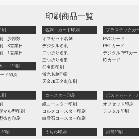
印刷商品一覧
印刷
名刺・カード印刷
プラスチックカ
刷 少部数
オフセット名刺
PVCカード
刷 3営業日
デジタル名刺
PETカード
刷 1営業日
二つ折り名刺
デジタルPETカー
三つ折り名刺
IDカード
判カード印刷
箔名刺印刷
蛍光名刺印刷
カード印刷
天金加工名刺印刷
印刷
コースター印刷
ポストカード・
刷
紙コースター印刷
オフセット印刷
形マル型印刷
コルクコースター印刷
デジタル印刷
型抜き印刷
白雲石コースター印刷
ト印刷
うちわ印刷
封筒印刷