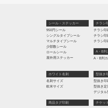
シール・ステッカー
チラシ
950円シール
チラシ印
シングルタイプシール
チラシ印
マルチタイプシール
チラシ印
少部数シール
A・B
ロールシール
屋外用ステッカー
A・B判
ホワイト名刺
型抜き
名刺サイズ
型抜き印
欧米サイズ
型抜き定
デジタル
商品タグ印刷
チケッ