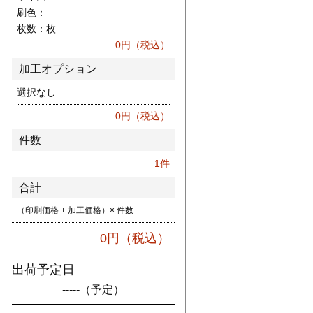
刷色：
枚数：
枚
0
円（税込）
加工オプション
選択なし
0
円（税込）
件数
1
件
合計
（印刷価格 + 加工価格）× 件数
0
円（税込）
出荷予定日
-----
（予定）