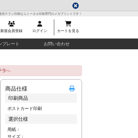
格安チラシ印刷ならトータル印刷専門のメガプリントです！
新規会員登録
ログイン
カートを見る
ンプレート
お問い合わせ
チラ
へ
商品仕様
印刷商品
ポストカード印刷
選択仕様
用紙：
サイズ：