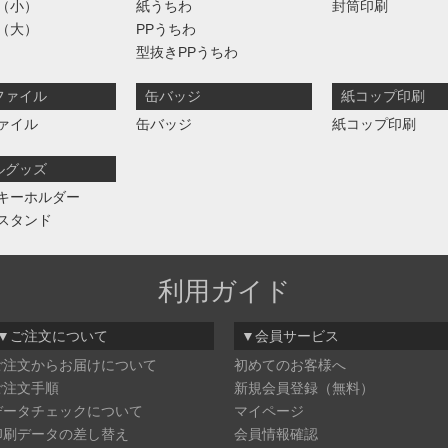
（小）
紙うちわ
封筒印刷
（大）
PPうちわ
型抜きPPうちわ
ファイル
缶バッジ
紙コップ印刷
ァイル
缶バッジ
紙コップ印刷
ルグッズ
キーホルダー
スタンド
利用ガイド
▼ご注文について
▼会員サービス
ご注文からお届けについて
初めてのお客様へ
ご注文手順
新規会員登録（無料）
データチェックについて
マイページ
印刷データの差し替え
会員情報確認