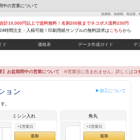
間中の営業について
低価格、短納期、高品質、
合計10,000円以上で送料無料！名刺200枚までネコポス送料230円
24時間注文・入稿可能！印刷用紙サンプルの無料請求は
こちら
から
イド
価格表
データ作成ガイド
テ
要】お盆期間中の営業について
※営業日に含まれません。詳しくは
コ
ション
▶加工について
ます。
ミシン入れ
角丸
+1営業日
+1営業日