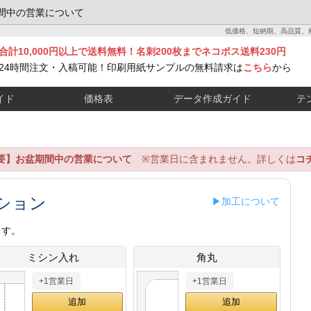
間中の営業について
低価格、短納期、高品質、
合計10,000円以上で送料無料！名刺200枚までネコポス送料230円
24時間注文・入稿可能！印刷用紙サンプルの無料請求は
こちら
から
イド
価格表
データ作成ガイド
テ
要】お盆期間中の営業について
※営業日に含まれません。詳しくは
コ
ション
▶加工について
ます。
ミシン入れ
角丸
+1営業日
+1営業日