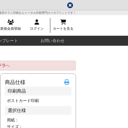
格安チラシ印刷ならトータル印刷専門のメガプリントです！
新規会員登録
ログイン
カートを見る
ンプレート
お問い合わせ
チラ
へ
商品仕様
印刷商品
ポストカード印刷
選択仕様
用紙：
サイズ：