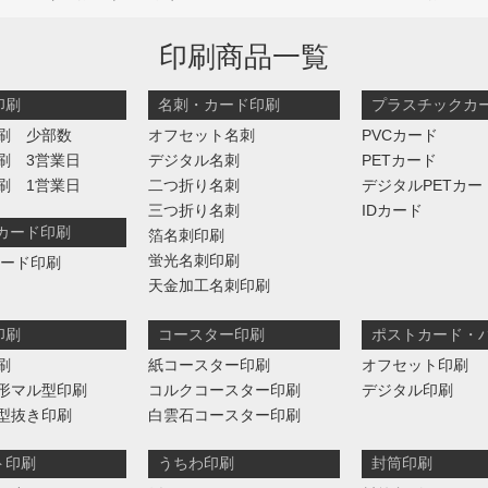
印刷商品一覧
印刷
名刺・カード印刷
プラスチックカ
刷 少部数
オフセット名刺
PVCカード
刷 3営業日
デジタル名刺
PETカード
刷 1営業日
二つ折り名刺
デジタルPETカー
三つ折り名刺
IDカード
判カード印刷
箔名刺印刷
蛍光名刺印刷
カード印刷
天金加工名刺印刷
印刷
コースター印刷
ポストカード・
刷
紙コースター印刷
オフセット印刷
形マル型印刷
コルクコースター印刷
デジタル印刷
型抜き印刷
白雲石コースター印刷
ト印刷
うちわ印刷
封筒印刷