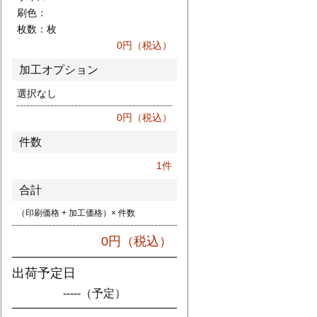
刷色：
枚数：
枚
0
円（税込）
加工オプション
選択なし
0
円（税込）
件数
1
件
合計
（印刷価格 + 加工価格）× 件数
0
円（税込）
出荷予定日
-----
（予定）