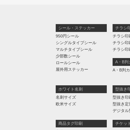
シール・ステッカー
チラシ
950円シール
チラシ印
シングルタイプシール
チラシ印
マルチタイプシール
チラシ印
少部数シール
A・B
ロールシール
屋外用ステッカー
A・B判
ホワイト名刺
型抜き
名刺サイズ
型抜き印
欧米サイズ
型抜き定
デジタル
商品タグ印刷
チケッ