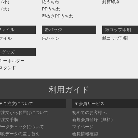
（小）
紙うちわ
封筒印刷
（大）
PPうちわ
型抜きPPうちわ
ファイル
缶バッジ
紙コップ印刷
ァイル
缶バッジ
紙コップ印刷
ルグッズ
キーホルダー
スタンド
利用ガイド
▼ご注文について
▼会員サービス
ご注文からお届けについて
初めてのお客様へ
ご注文手順
新規会員登録（無料）
データチェックについて
マイページ
印刷データの差し替え
会員情報確認