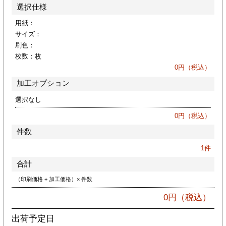
カー印刷
選択仕様
用紙：
サイズ：
刷色：
枚数：
枚
0
円（税込）
加工オプション
選択なし
0
円（税込）
件数
1
件
合計
（印刷価格 + 加工価格）× 件数
0
円（税込）
出荷予定日