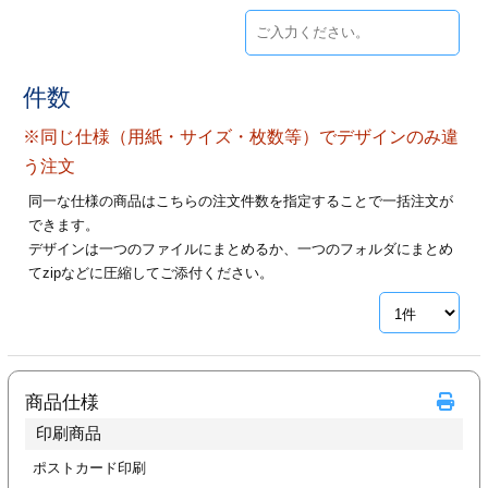
ジ
トフォルダー
ーファイル印刷
件数
プ印刷
ファイル印刷
※同じ仕様（用紙・サイズ・枚数等）でデザインのみ違
う注文
スリーブ印刷
刷
同一な仕様の商品はこちらの注文件数を指定することで一括注文が
できます。
ス加工
デザインは一つのファイルにまとめるか、一つのフォルダにまとめ
てzipなどに圧縮してご添付ください。
げ印刷
ジ
プ印刷
商品仕様
印刷商品
スリーブ
ポストカード印刷