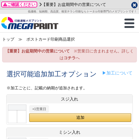
ご確認ください
【重要】お盆期間中の営業について
データ作成ガイド
ご利用ガイド
テンプレート
商品一覧
低価格、短納期、高品質、格安チラシ印刷ならトータル印刷専門のメガプリントです！
2026年 8月
ルグッズ
のお客様へ
印刷
作成前に
カード印刷
せ一覧
月
火
水
木
金
土
トップ
≫ ポストカード印刷商品選択
・ステッカー
ついて
判カード印刷
別ガイド
り名刺印刷
合わせ
1
3
4
5
6
7
8
【重要】お盆期間中の営業について
※営業日に含まれません。詳しく
刷物
について
カード印刷
ガイド
り名刺印刷
る質問FAQ
10
11
12
13
14
15
は
コチラ
へ
17
18
19
20
21
22
チックカード印刷
い方法
チックカード名刺
trator 加工指示ガイド
チックカード
もり
選択可能追加加工オプション
▶加工について
24
25
26
27
28
29
31
営業ツール印刷
法/送料について
ラムカード
カード印刷
ンプル請求
※加工ごとに、記載の納期が追加されます。
2026年 9月
スジ入れ
ティ・販促グッズ
ト印刷
印刷
月
火
水
木
金
土
+1営業日
1
2
3
4
5
ス＆盛り上げ印刷
定型マル型印刷
グ印刷
7
8
9
10
11
12
14
15
16
17
18
19
サイズ
ター印刷
ト印刷
ミシン入れ
21
22
23
24
25
26