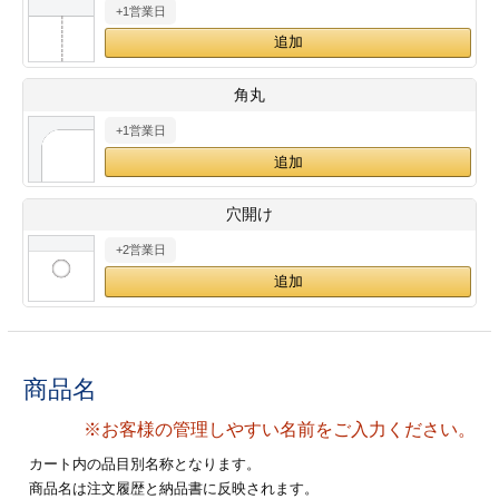
+1営業日
28
29
30
カード印刷
定形マル型
印刷
ス
・・・休業日
角丸
+1営業日
グ印刷
げ印刷
ト印刷
印刷
穴開け
刷
工名刺印刷
+2営業日
トフォルダー
ト印刷
ーファイル印刷
ラムカード印刷
商品名
ファイル印刷
印刷
※お客様の管理しやすい名前をご入力ください。
わ印刷
判カード印刷
カート内の品目別名称となります。
商品名は注文履歴と納品書に反映されます。