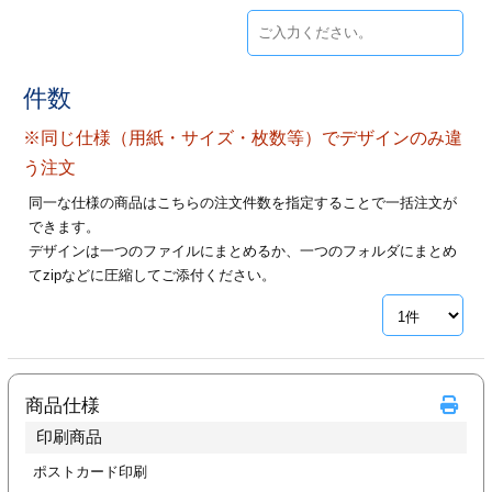
ジ
トフォルダー
ーファイル印刷
件数
プ印刷
ファイル印刷
※同じ仕様（用紙・サイズ・枚数等）でデザインのみ違
う注文
スリーブ印刷
刷
同一な仕様の商品はこちらの注文件数を指定することで一括注文が
できます。
ス加工
デザインは一つのファイルにまとめるか、一つのフォルダにまとめ
てzipなどに圧縮してご添付ください。
げ印刷
ジ
プ印刷
商品仕様
印刷商品
スリーブ
ポストカード印刷