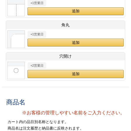
+1営業日
28
29
30
カード印刷
定形マル型
印刷
ス
・・・休業日
角丸
+1営業日
グ印刷
げ印刷
ト印刷
印刷
穴開け
刷
工名刺印刷
+2営業日
トフォルダー
ト印刷
ーファイル印刷
ラムカード印刷
商品名
ファイル印刷
印刷
※お客様の管理しやすい名前をご入力ください。
わ印刷
判カード印刷
カート内の品目別名称となります。
商品名は注文履歴と納品書に反映されます。