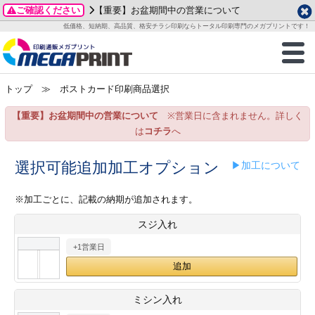
ご確認ください
【重要】お盆期間中の営業について
データ作成ガイド
ご利用ガイド
テンプレート
商品一覧
低価格、短納期、高品質、格安チラシ印刷ならトータル印刷専門のメガプリントです！
2026年 8月
ルグッズ
のお客様へ
印刷
作成前に
カード印刷
せ一覧
月
火
水
木
金
土
トップ
≫ ポストカード印刷商品選択
・ステッカー
ついて
判カード印刷
別ガイド
り名刺印刷
合わせ
1
3
4
5
6
7
8
【重要】お盆期間中の営業について
※営業日に含まれません。詳しく
刷物
について
カード印刷
ガイド
り名刺印刷
る質問FAQ
10
11
12
13
14
15
は
コチラ
へ
17
18
19
20
21
22
チックカード印刷
い方法
チックカード名刺
trator 加工指示ガイド
チックカード
もり
選択可能追加加工オプション
▶加工について
24
25
26
27
28
29
31
営業ツール印刷
法/送料について
ラムカード
カード印刷
ンプル請求
※加工ごとに、記載の納期が追加されます。
2026年 9月
スジ入れ
ティ・販促グッズ
ト印刷
印刷
月
火
水
木
金
土
+1営業日
1
2
3
4
5
ス＆盛り上げ印刷
定型マル型印刷
グ印刷
7
8
9
10
11
12
14
15
16
17
18
19
サイズ
ター印刷
ト印刷
ミシン入れ
21
22
23
24
25
26