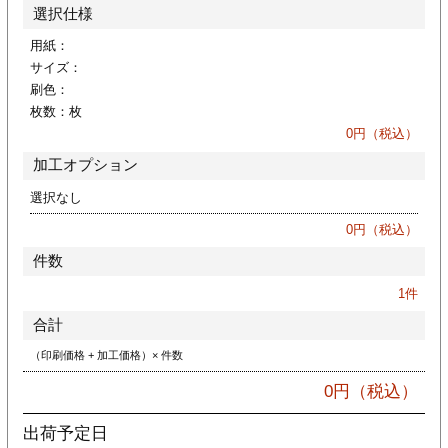
カー印刷
選択仕様
用紙：
サイズ：
刷色：
枚数：
枚
0
円（税込）
加工オプション
選択なし
0
円（税込）
件数
1
件
合計
（印刷価格 + 加工価格）× 件数
0
円（税込）
出荷予定日