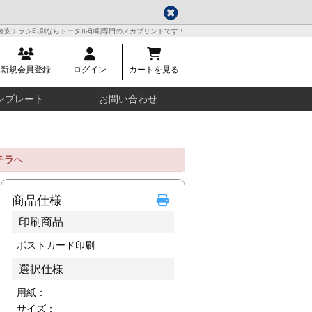
格安チラシ印刷ならトータル印刷専門のメガプリントです！
新規会員登録
ログイン
カートを見る
ンプレート
お問い合わせ
チラ
へ
商品仕様
印刷商品
ポストカード印刷
選択仕様
用紙：
サイズ：