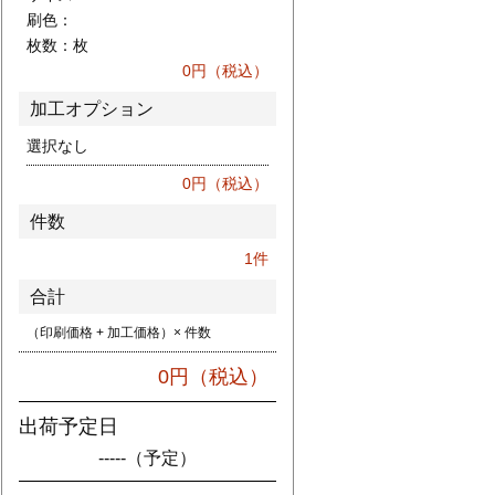
刷色：
枚数：
枚
0
円（税込）
加工オプション
選択なし
0
円（税込）
件数
1
件
合計
（印刷価格 + 加工価格）× 件数
0
円（税込）
出荷予定日
-----
（予定）