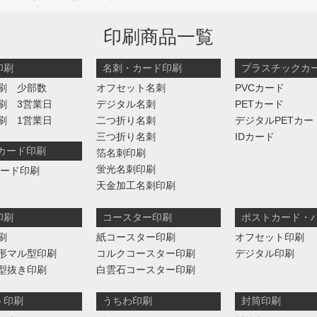
印刷商品一覧
印刷
名刺・カード印刷
プラスチックカ
刷 少部数
オフセット名刺
PVCカード
刷 3営業日
デジタル名刺
PETカード
刷 1営業日
二つ折り名刺
デジタルPETカー
三つ折り名刺
IDカード
判カード印刷
箔名刺印刷
蛍光名刺印刷
カード印刷
天金加工名刺印刷
印刷
コースター印刷
ポストカード・
刷
紙コースター印刷
オフセット印刷
形マル型印刷
コルクコースター印刷
デジタル印刷
型抜き印刷
白雲石コースター印刷
ト印刷
うちわ印刷
封筒印刷