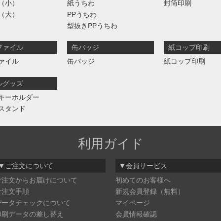
（小）
紙うちわ
封筒印刷
（大）
PPうちわ
型抜きPPうちわ
ファイル
缶バッジ
紙コップ印刷
ァイル
缶バッジ
紙コップ印刷
ルグッズ
キーホルダー
スタンド
利用ガイド
▼ご注文について
▼会員サービス
ご注文からお届けについて
初めてのお客様へ
ご注文手順
新規会員登録（無料）
データチェックについて
マイページ
印刷データの差し替え
会員情報確認