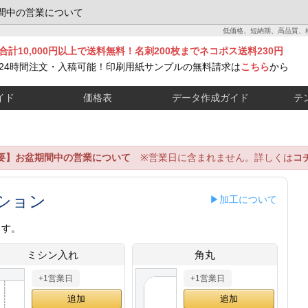
間中の営業について
低価格、短納期、高品質、
合計10,000円以上で送料無料！名刺200枚までネコポス送料230円
24時間注文・入稿可能！印刷用紙サンプルの無料請求は
こちら
から
イド
価格表
データ作成ガイド
テ
要】お盆期間中の営業について
※営業日に含まれません。詳しくは
コ
ション
▶加工について
ます。
ミシン入れ
角丸
+1営業日
+1営業日