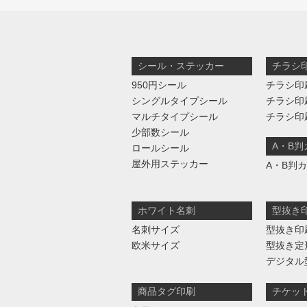
シール・ステッカー
チラシ
950円シール
チラシ印
シングルタイプシール
チラシ印
マルチタイプシール
チラシ印
少部数シール
A・B
ロールシール
屋外用ステッカー
A・B判
ホワイト名刺
型抜き
名刺サイズ
型抜き印
欧米サイズ
型抜き定
デジタル
商品タグ印刷
チケッ